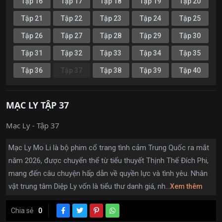
Tập 16
Tập 17
Tập 18
Tập 19
Tập 20
Tập 21
Tập 22
Tập 23
Tập 24
Tập 25
Tập 26
Tập 27
Tập 28
Tập 29
Tập 30
Tập 31
Tập 32
Tập 33
Tập 34
Tập 35
Tập 36
Tập 37
Tập 38
Tập 39
Tập 40
MẠC LY TẬP 37
Mạc Ly - Tập 37
Mạc Ly Mo Li là bộ phim cổ trang tình cảm Trung Quốc ra mắt
năm 2026, được chuyển thể từ tiểu thuyết Thịnh Thế Đích Phi,
mang đến câu chuyện hấp dẫn về quyền lực và tình yêu. Nhân
vật trung tâm Diệp Ly vốn là tiểu thư danh giá, nh...
Xem thêm
Chia sẻ
0