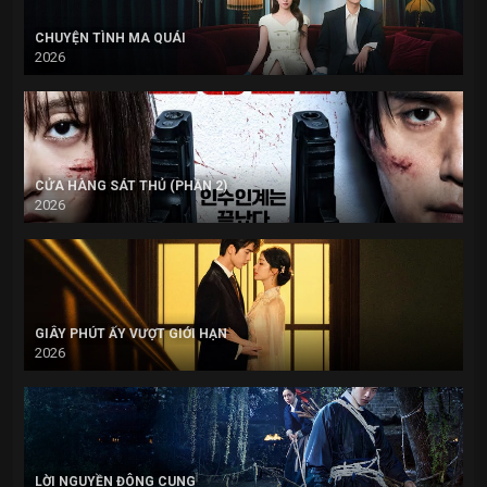
CHUYỆN TÌNH MA QUÁI
2026
CỬA HÀNG SÁT THỦ (PHẦN 2)
2026
GIÂY PHÚT ẤY VƯỢT GIỚI HẠN
2026
LỜI NGUYỀN ĐÔNG CUNG