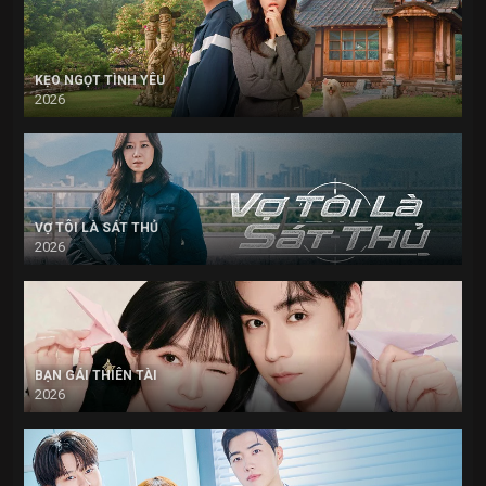
KẸO NGỌT TÌNH YÊU
2026
VỢ TÔI LÀ SÁT THỦ
2026
BẠN GÁI THIÊN TÀI
2026