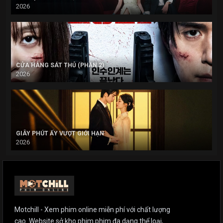
2026
CỬA HÀNG SÁT THỦ (PHẦN 2)
2026
GIÂY PHÚT ẤY VƯỢT GIỚI HẠN
2026
Motchill - Xem phim online miễn phí với chất lượng
cao. Website sở kho phim phim đa dạng thể loại,