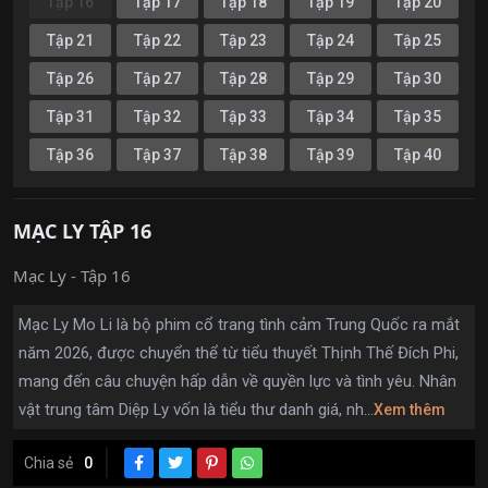
Tập 16
Tập 17
Tập 18
Tập 19
Tập 20
Tập 21
Tập 22
Tập 23
Tập 24
Tập 25
Tập 26
Tập 27
Tập 28
Tập 29
Tập 30
Tập 31
Tập 32
Tập 33
Tập 34
Tập 35
Tập 36
Tập 37
Tập 38
Tập 39
Tập 40
MẠC LY TẬP 16
Mạc Ly - Tập 16
Mạc Ly Mo Li là bộ phim cổ trang tình cảm Trung Quốc ra mắt
năm 2026, được chuyển thể từ tiểu thuyết Thịnh Thế Đích Phi,
mang đến câu chuyện hấp dẫn về quyền lực và tình yêu. Nhân
vật trung tâm Diệp Ly vốn là tiểu thư danh giá, nh...
Xem thêm
Chia sẻ
0