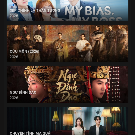
SẾP CHÍNH LÀ THẦN TƯỢNG
2026
CỬU MÔN (2026)
2026
NGỰ ĐÌNH DAO
2026
CHUYỆN TÌNH MA QUÁI