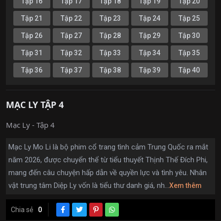
Tập 16
Tập 17
Tập 18
Tập 19
Tập 20
Tập 21
Tập 22
Tập 23
Tập 24
Tập 25
Tập 26
Tập 27
Tập 28
Tập 29
Tập 30
Tập 31
Tập 32
Tập 33
Tập 34
Tập 35
Tập 36
Tập 37
Tập 38
Tập 39
Tập 40
MẠC LY TẬP 4
Mạc Ly - Tập 4
Mạc Ly Mo Li là bộ phim cổ trang tình cảm Trung Quốc ra mắt
năm 2026, được chuyển thể từ tiểu thuyết Thịnh Thế Đích Phi,
mang đến câu chuyện hấp dẫn về quyền lực và tình yêu. Nhân
vật trung tâm Diệp Ly vốn là tiểu thư danh giá, nh...
Xem thêm
Chia sẻ
0