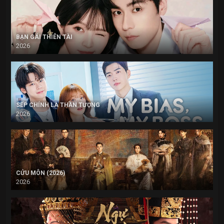
BẠN GÁI THIÊN TÀI
2026
SẾP CHÍNH LÀ THẦN TƯỢNG
2026
CỬU MÔN (2026)
2026