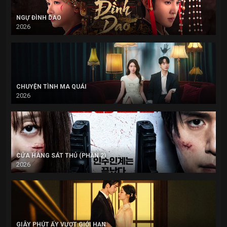
NGỰ ĐÌNH DAO
2026
CHUYỆN TÌNH MA QUÁI
2026
CỬA HÀNG SÁT THỦ (PHẦN 2)
2026
GIÂY PHÚT ẤY VƯỢT GIỚI HẠN