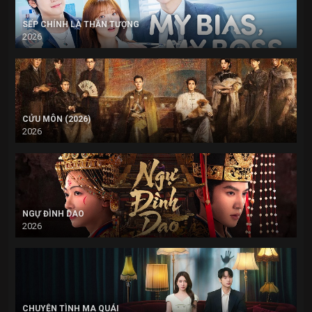
SẾP CHÍNH LÀ THẦN TƯỢNG
2026
CỬU MÔN (2026)
2026
NGỰ ĐÌNH DAO
2026
CHUYỆN TÌNH MA QUÁI