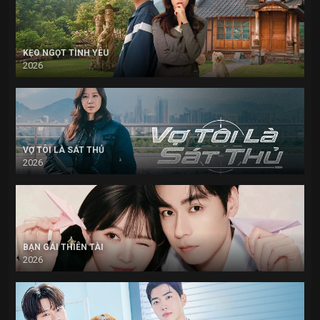
KẸO NGỌT TÌNH YÊU
2026
VỢ TÔI LÀ SÁT THỦ
2026
BẠN GÁI THIÊN TÀI
2026