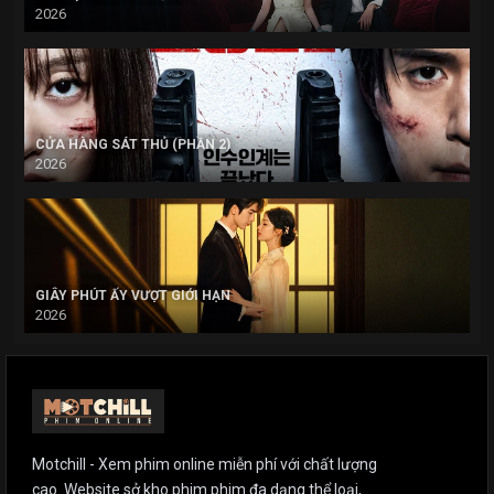
2026
CỬA HÀNG SÁT THỦ (PHẦN 2)
2026
GIÂY PHÚT ẤY VƯỢT GIỚI HẠN
2026
Motchill - Xem phim online miễn phí với chất lượng
cao. Website sở kho phim phim đa dạng thể loại,