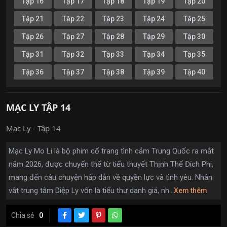
Tập 16
Tập 17
Tập 18
Tập 19
Tập 20
Tập 21
Tập 22
Tập 23
Tập 24
Tập 25
Tập 26
Tập 27
Tập 28
Tập 29
Tập 30
Tập 31
Tập 32
Tập 33
Tập 34
Tập 35
Tập 36
Tập 37
Tập 38
Tập 39
Tập 40
MẠC LY TẬP 14
Mạc Ly - Tập 14
Mạc Ly Mo Li là bộ phim cổ trang tình cảm Trung Quốc ra mắt
năm 2026, được chuyển thể từ tiểu thuyết Thịnh Thế Đích Phi,
mang đến câu chuyện hấp dẫn về quyền lực và tình yêu. Nhân
vật trung tâm Diệp Ly vốn là tiểu thư danh giá, nh...
Xem thêm
Chia sẻ
0