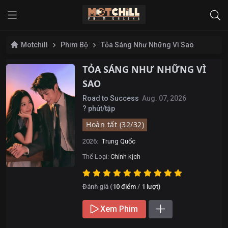
Motchill
Phim Bộ
Tỏa Sáng Như Những Vì Sao
TỎA SÁNG NHƯ NHỮNG VÌ
SAO
Road to Success
Aug. 07, 2026
? phút/tập
Hoàn tất (32/32)
2026:
Trung Quốc
Thể Loại:
Chính kịch
Đánh giá (
10
điểm
/
1
lượt)
Xem Phim