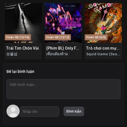
Hoàn tất (16/16)
Hoàn tất (12/12)
Hoàn tất (6/6)
uýt
Trái Tim Chôn Vùi
(Phim BL) Only Friends: Dream On
Trò chơi con mực (Phần 3)
보물섬
เพื่อนต้องห้าม
Squid Game (Season 3)
Để lại bình luận