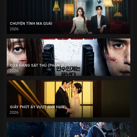
CHUYỆN TÌNH MA QUÁI
2026
CỬA HÀNG SÁT THỦ (PHẦN 2)
2026
GIÂY PHÚT ẤY VƯỢT GIỚI HẠN
2026