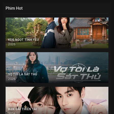
Phim Hot
KẸO NGỌT TÌNH YÊU
2026
VỢ TÔI LÀ SÁT THỦ
2026
BẠN GÁI THIÊN TÀI
2026