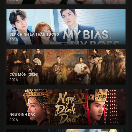
SẾP CHÍNH LÀ THẦN TƯỢNG
2026
CỬU MÔN (2026)
2026
NGỰ ĐÌNH DAO
2026