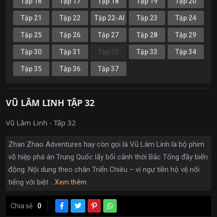
Tập 16
Tập 17
Tập 18
Tập 19
Tập 20
Tập 21
Tập 22
Tập 22-AI
Tập 23
Tập 24
Tập 25
Tập 26
Tập 27
Tập 28
Tập 29
Tập 30
Tập 31
Tập 32
Tập 33
Tập 34
Tập 35
Tập 36
Tập 37
VŨ LÂM LINH TẬP 32
Vũ Lâm Linh - Tập 32
Zhan Zhao Adventures hay còn gọi là Vũ Lâm Linh là bộ phim
võ hiệp phá án Trung Quốc lấy bối cảnh thời Bắc Tống đầy biến
động. Nội dung theo chân Triển Chiêu – vị ngự tiền hộ vệ nổi
tiếng với biệt ...
Xem thêm
Chia sẻ
0