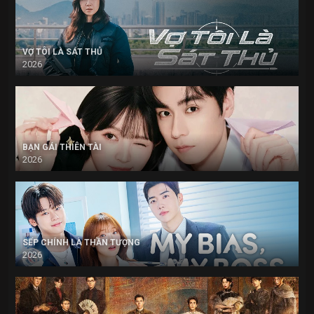
VỢ TÔI LÀ SÁT THỦ
2026
BẠN GÁI THIÊN TÀI
2026
SẾP CHÍNH LÀ THẦN TƯỢNG
2026