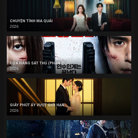
CHUYỆN TÌNH MA QUÁI
2026
CỬA HÀNG SÁT THỦ (PHẦN 2)
2026
GIÂY PHÚT ẤY VƯỢT GIỚI HẠN
2026