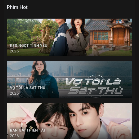
Phim Hot
KẸO NGỌT TÌNH YÊU
2026
VỢ TÔI LÀ SÁT THỦ
2026
BẠN GÁI THIÊN TÀI
2026