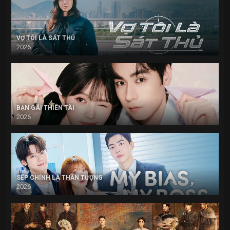
VỢ TÔI LÀ SÁT THỦ
2026
BẠN GÁI THIÊN TÀI
2026
SẾP CHÍNH LÀ THẦN TƯỢNG
2026