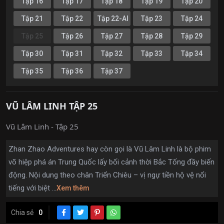
Tập 16
Tập 17
Tập 18
Tập 19
Tập 20
Tập 21
Tập 22
Tập 22-AI
Tập 23
Tập 24
Tập 25
Tập 26
Tập 27
Tập 28
Tập 29
Tập 30
Tập 31
Tập 32
Tập 33
Tập 34
Tập 35
Tập 36
Tập 37
VŨ LÂM LINH TẬP 25
Vũ Lâm Linh - Tập 25
Zhan Zhao Adventures hay còn gọi là Vũ Lâm Linh là bộ phim
võ hiệp phá án Trung Quốc lấy bối cảnh thời Bắc Tống đầy biến
động. Nội dung theo chân Triển Chiêu – vị ngự tiền hộ vệ nổi
tiếng với biệt ...
Xem thêm
Chia sẻ
0