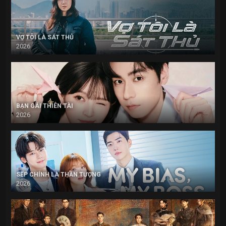
VỢ TÔI LÀ SÁT THỦ
2026
BẠN GÁI THIÊN TÀI
2026
SẾP CHÍNH LÀ THẦN TƯỢNG
2026