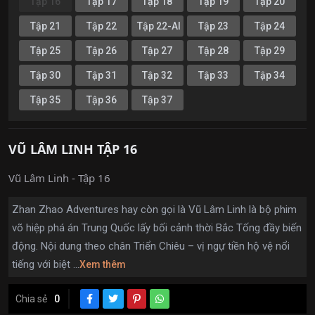
Tập 16
Tập 17
Tập 18
Tập 19
Tập 20
Tập 21
Tập 22
Tập 22-AI
Tập 23
Tập 24
Tập 25
Tập 26
Tập 27
Tập 28
Tập 29
Tập 30
Tập 31
Tập 32
Tập 33
Tập 34
Tập 35
Tập 36
Tập 37
VŨ LÂM LINH TẬP 16
Vũ Lâm Linh - Tập 16
Zhan Zhao Adventures hay còn gọi là Vũ Lâm Linh là bộ phim
võ hiệp phá án Trung Quốc lấy bối cảnh thời Bắc Tống đầy biến
động. Nội dung theo chân Triển Chiêu – vị ngự tiền hộ vệ nổi
tiếng với biệt ...
Xem thêm
Chia sẻ
0