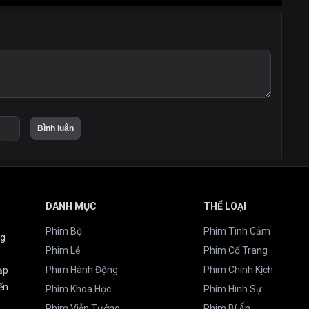
DANH MỤC
THỂ LOẠI
Phim Bộ
Phim Tình Cảm
ng
Phim Lẻ
Phim Cổ Trang
Phim Hành Động
Phim Chính Kịch
ạp
ến
Phim Khoa Học
Phim Hình Sự
Phim Viễn Tưởng
Phim Bí Ẩn