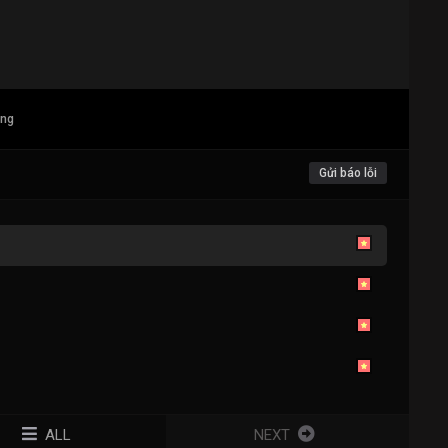
ang
Gửi báo lỗi
ALL
NEXT