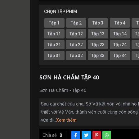
CHỌN TẬP PHIM
Tập 1
Tập 2
Tập 3
Tập 4
T
Tập 11
Tập 12
Tập 13
Tập 14
T
Tập 21
Tập 22
Tập 23
Tập 24
T
Tập 31
Tập 32
Tập 33
Tập 34
T
SƠN HÀ CHẨM TẬP 40
Sơn Hà Chẩm - Tập 40
Sau cái chết của cha, Sở Vũ kết hôn với nhà họ 
thiết với Vệ Vân, thành viên cuối cùng còn sống
vừa đi...
Xem thêm
Chia sẻ
0