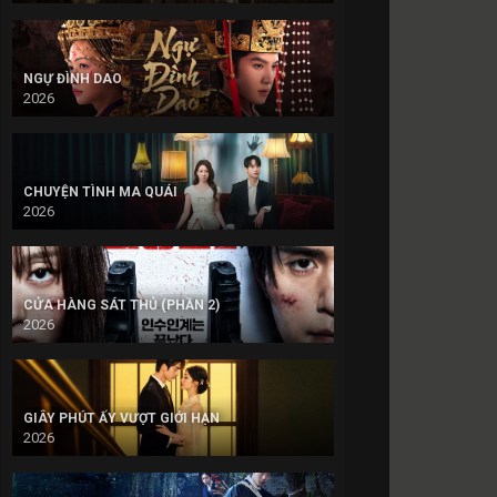
NGỰ ĐÌNH DAO
2026
CHUYỆN TÌNH MA QUÁI
2026
CỬA HÀNG SÁT THỦ (PHẦN 2)
2026
GIÂY PHÚT ẤY VƯỢT GIỚI HẠN
2026