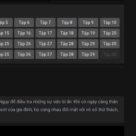
ập 5
Tập 6
Tập 7
Tập 8
Tập 9
Tập 10
ập 15
Tập 16
Tập 17
Tập 18
Tập 19
Tập 20
ập 25
Tập 26
Tập 27
Tập 28
Tập 29
Tập 30
ập 35
Tập 36
Tập 37
Tập 38
Tập 39
Tập 40
Ngụy để điều tra những sự việc bí ẩn. Khi cô ngày càng thân
 sót của gia đình, họ cùng nhau đối mặt với vô số thử thách,