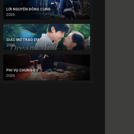
LỜI NGUYỀN ĐÔNG CUNG
2026
GIẤC MƠ TRAO EM
2026
PHI VỤ CHUNG CƯ
2026