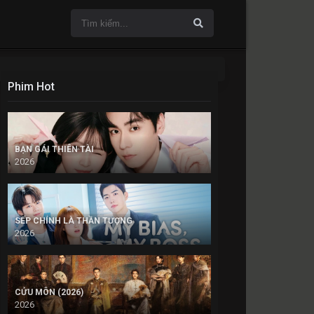
Phim Hot
BẠN GÁI THIÊN TÀI
2026
SẾP CHÍNH LÀ THẦN TƯỢNG
2026
CỬU MÔN (2026)
2026