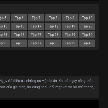
ập 5
Tập 6
Tập 7
Tập 8
Tập 9
Tập 10
ập 15
Tập 16
Tập 17
Tập 18
Tập 19
Tập 20
ập 25
Tập 26
Tập 27
Tập 28
Tập 29
Tập 30
ập 35
Tập 36
Tập 37
Tập 38
Tập 39
Tập 40
Ngụy để điều tra những sự việc bí ẩn. Khi cô ngày càng thân
 sót của gia đình, họ cùng nhau đối mặt với vô số thử thách,