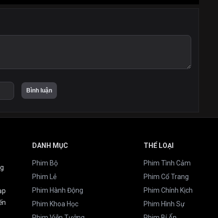
DANH MỤC
THỂ LOẠI
Phim Bộ
Phim Tình Cảm
ng
Phim Lẻ
Phim Cổ Trang
Phim Hành Động
Phim Chính Kịch
ạp
ến
Phim Khoa Học
Phim Hình Sự
Phim Viễn Tưởng
Phim Bí Ẩn