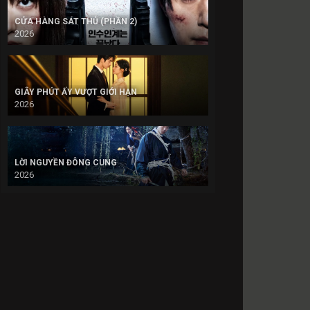
CỬA HÀNG SÁT THỦ (PHẦN 2)
2026
GIÂY PHÚT ẤY VƯỢT GIỚI HẠN
2026
LỜI NGUYỀN ĐÔNG CUNG
2026