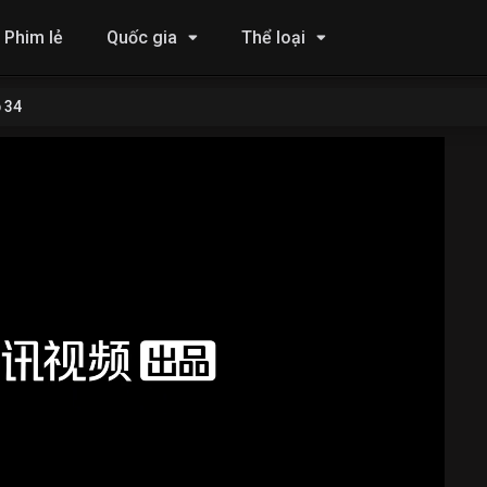
Phim lẻ
Quốc gia
Thể loại
 34