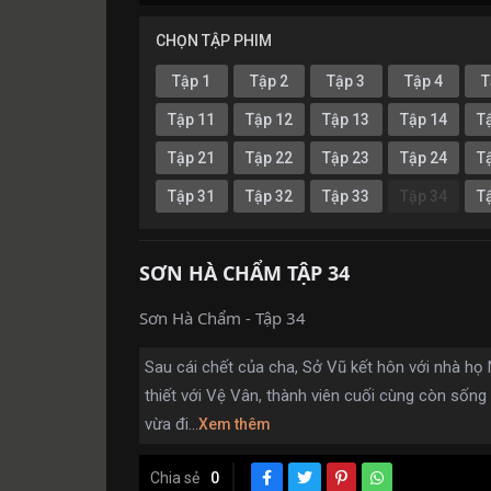
CHỌN TẬP PHIM
Tập 1
Tập 2
Tập 3
Tập 4
T
Tập 11
Tập 12
Tập 13
Tập 14
T
Tập 21
Tập 22
Tập 23
Tập 24
T
Tập 31
Tập 32
Tập 33
Tập 34
T
SƠN HÀ CHẨM TẬP 34
Sơn Hà Chẩm - Tập 34
Sau cái chết của cha, Sở Vũ kết hôn với nhà họ 
thiết với Vệ Vân, thành viên cuối cùng còn sống
vừa đi...
Xem thêm
Chia sẻ
0