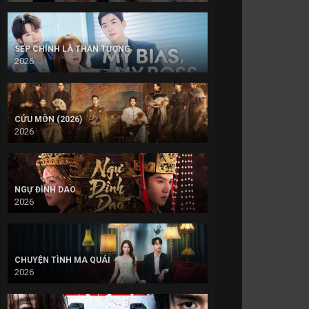
SẾP CHÍNH LÀ THẦN TƯỢNG
2026
CỬU MÔN (2026)
2026
NGỰ ĐÌNH DAO
2026
CHUYỆN TÌNH MA QUÁI
2026