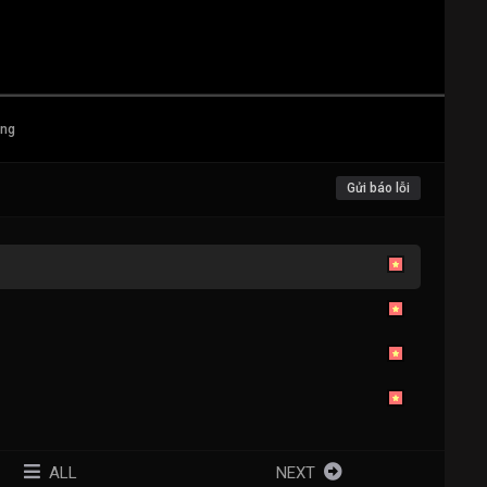
ang
Gửi báo lỗi
ALL
NEXT