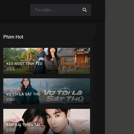
Phim Hot
KẸO NGỌT TÌNH YÊU
2026
VỢ TÔI LÀ SÁT THỦ
2026
BẠN GÁI THIÊN TÀI
2026