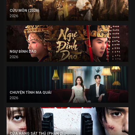
CỬU MÔN (2026)
2026
NGỰ ĐÌNH DAO
2026
CHUYỆN TÌNH MA QUÁI
2026
CỬA HÀNG SÁT THỦ (PHẦN 2)