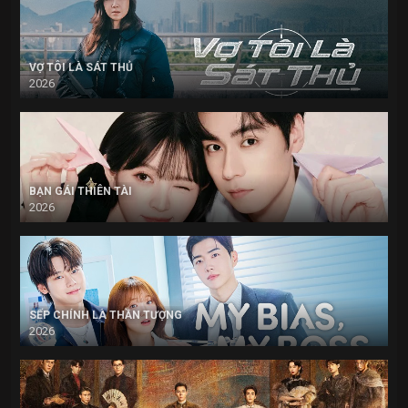
VỢ TÔI LÀ SÁT THỦ
2026
BẠN GÁI THIÊN TÀI
2026
SẾP CHÍNH LÀ THẦN TƯỢNG
2026