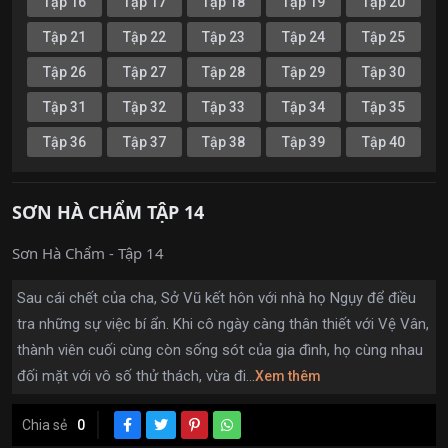
Tập 16
Tập 17
Tập 18
Tập 19
Tập 20
Tập 21
Tập 22
Tập 23
Tập 24
Tập 25
Tập 26
Tập 27
Tập 28
Tập 29
Tập 30
Tập 31
Tập 32
Tập 33
Tập 34
Tập 35
Tập 36
Tập 37
Tập 38
Tập 39
Tập 40
SƠN HÀ CHẨM TẬP 14
Sơn Hà Chẩm - Tập 14
Sau cái chết của cha, Sở Vũ kết hôn với nhà họ Ngụy để điều
tra những sự việc bí ẩn. Khi cô ngày càng thân thiết với Vệ Vân,
thành viên cuối cùng còn sống sót của gia đình, họ cùng nhau
đối mặt với vô số thử thách, vừa đi...
Xem thêm
Chia sẻ
0