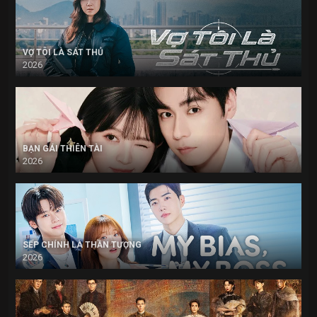
VỢ TÔI LÀ SÁT THỦ
2026
BẠN GÁI THIÊN TÀI
2026
SẾP CHÍNH LÀ THẦN TƯỢNG
2026