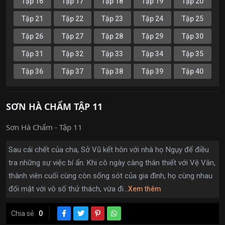
Tập 16
Tập 17
Tập 18
Tập 19
Tập 20
Tập 21
Tập 22
Tập 23
Tập 24
Tập 25
Tập 26
Tập 27
Tập 28
Tập 29
Tập 30
Tập 31
Tập 32
Tập 33
Tập 34
Tập 35
Tập 36
Tập 37
Tập 38
Tập 39
Tập 40
SƠN HÀ CHẨM TẬP 11
Sơn Hà Chẩm - Tập 11
Sau cái chết của cha, Sở Vũ kết hôn với nhà họ Ngụy để điều
tra những sự việc bí ẩn. Khi cô ngày càng thân thiết với Vệ Vân,
thành viên cuối cùng còn sống sót của gia đình, họ cùng nhau
đối mặt với vô số thử thách, vừa đi...
Xem thêm
Chia sẻ
0