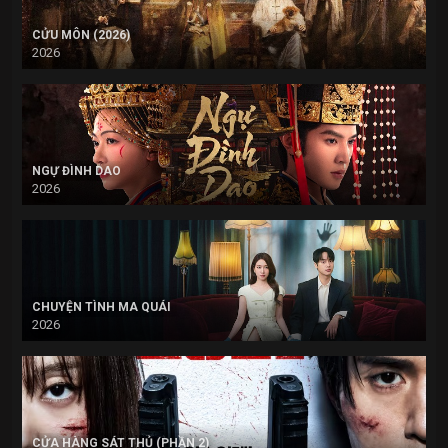
CỬU MÔN (2026)
2026
NGỰ ĐÌNH DAO
2026
CHUYỆN TÌNH MA QUÁI
2026
CỬA HÀNG SÁT THỦ (PHẦN 2)