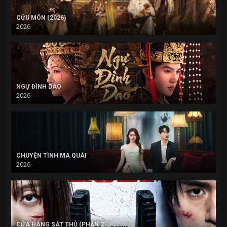
CỬU MÔN (2026)
2026
NGỰ ĐÌNH DAO
2026
CHUYỆN TÌNH MA QUÁI
2026
CỬA HÀNG SÁT THỦ (PHẦN 2)