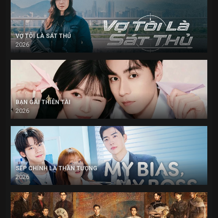
VỢ TÔI LÀ SÁT THỦ
2026
BẠN GÁI THIÊN TÀI
2026
SẾP CHÍNH LÀ THẦN TƯỢNG
2026