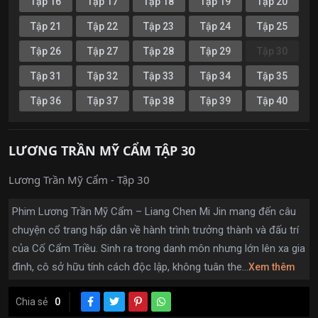
Tập 16
Tập 17
Tập 18
Tập 19
Tập 20
Tập 21
Tập 22
Tập 23
Tập 24
Tập 25
Tập 26
Tập 27
Tập 28
Tập 29
Tập 30
Tập 31
Tập 32
Tập 33
Tập 34
Tập 35
Tập 36
Tập 37
Tập 38
Tập 39
Tập 40
LƯƠNG TRẦN MỸ CẨM TẬP 30
Lương Trần Mỹ Cẩm - Tập 30
Phim Lương Trần Mỹ Cẩm – Liang Chen Mi Jin mang đến câu
chuyện cổ trang hấp dẫn về hành trình trưởng thành và đấu trí
của Cố Cẩm Triều. Sinh ra trong danh môn nhưng lớn lên xa gia
đình, cô sở hữu tính cách độc lập, không tuân the...
Xem thêm
Chia sẻ
0