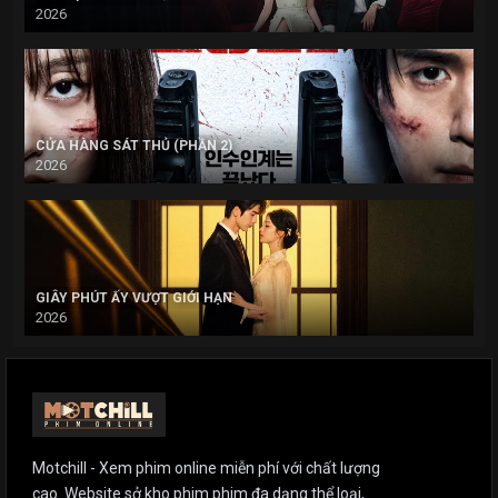
2026
CỬA HÀNG SÁT THỦ (PHẦN 2)
2026
GIÂY PHÚT ẤY VƯỢT GIỚI HẠN
2026
Motchill - Xem phim online miễn phí với chất lượng
cao. Website sở kho phim phim đa dạng thể loại,