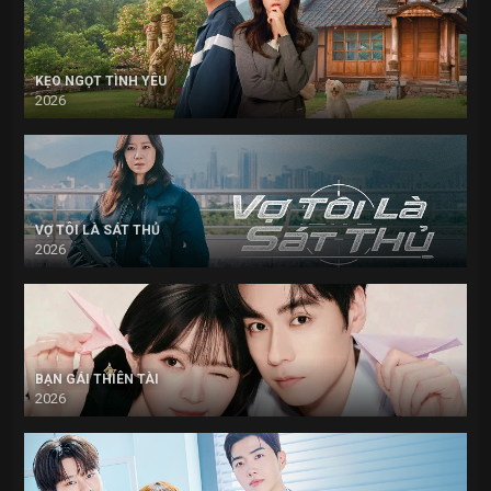
KẸO NGỌT TÌNH YÊU
2026
VỢ TÔI LÀ SÁT THỦ
2026
BẠN GÁI THIÊN TÀI
2026