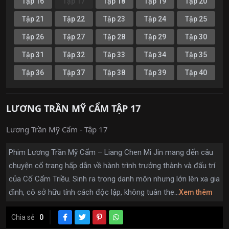
Tập 16
Tập 17
Tập 18
Tập 19
Tập 20
Tập 21
Tập 22
Tập 23
Tập 24
Tập 25
Tập 26
Tập 27
Tập 28
Tập 29
Tập 30
Tập 31
Tập 32
Tập 33
Tập 34
Tập 35
Tập 36
Tập 37
Tập 38
Tập 39
Tập 40
LƯƠNG TRẦN MỸ CẨM TẬP 17
Lương Trần Mỹ Cẩm - Tập 17
Phim Lương Trần Mỹ Cẩm – Liang Chen Mi Jin mang đến câu
chuyện cổ trang hấp dẫn về hành trình trưởng thành và đấu trí
của Cố Cẩm Triều. Sinh ra trong danh môn nhưng lớn lên xa gia
đình, cô sở hữu tính cách độc lập, không tuân the...
Xem thêm
Chia sẻ
0