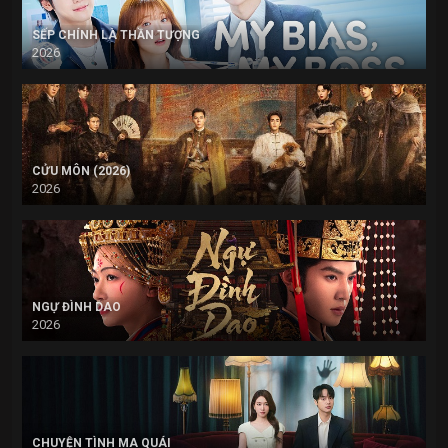
SẾP CHÍNH LÀ THẦN TƯỢNG
2026
CỬU MÔN (2026)
2026
NGỰ ĐÌNH DAO
2026
CHUYỆN TÌNH MA QUÁI