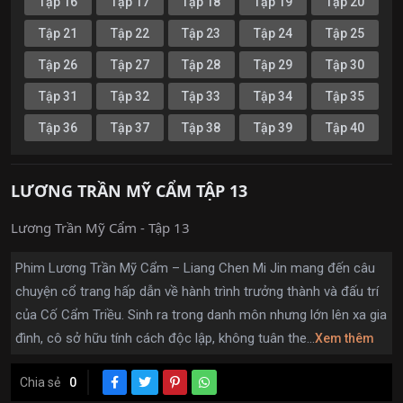
Tập 16
Tập 17
Tập 18
Tập 19
Tập 20
Tập 21
Tập 22
Tập 23
Tập 24
Tập 25
Tập 26
Tập 27
Tập 28
Tập 29
Tập 30
Tập 31
Tập 32
Tập 33
Tập 34
Tập 35
Tập 36
Tập 37
Tập 38
Tập 39
Tập 40
LƯƠNG TRẦN MỸ CẨM TẬP 13
Lương Trần Mỹ Cẩm - Tập 13
Phim Lương Trần Mỹ Cẩm – Liang Chen Mi Jin mang đến câu
chuyện cổ trang hấp dẫn về hành trình trưởng thành và đấu trí
của Cố Cẩm Triều. Sinh ra trong danh môn nhưng lớn lên xa gia
đình, cô sở hữu tính cách độc lập, không tuân the...
Xem thêm
Chia sẻ
0