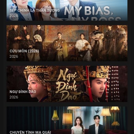
SẾP CHÍNH LÀ THẦN TƯỢNG
2026
CỬU MÔN (2026)
2026
NGỰ ĐÌNH DAO
2026
CHUYỆN TÌNH MA QUÁI