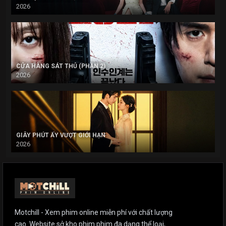
2026
CỬA HÀNG SÁT THỦ (PHẦN 2)
2026
GIÂY PHÚT ẤY VƯỢT GIỚI HẠN
2026
Motchill - Xem phim online miễn phí với chất lượng
cao. Website sở kho phim phim đa dạng thể loại,