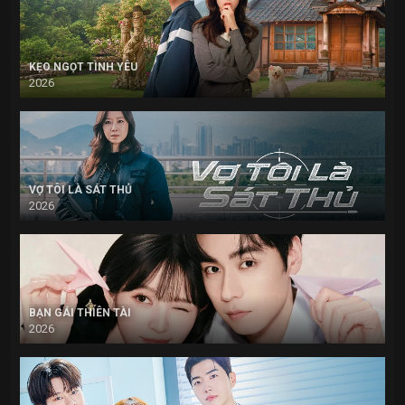
KẸO NGỌT TÌNH YÊU
2026
VỢ TÔI LÀ SÁT THỦ
2026
BẠN GÁI THIÊN TÀI
2026