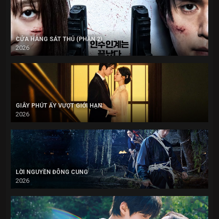
CỬA HÀNG SÁT THỦ (PHẦN 2)
2026
GIÂY PHÚT ẤY VƯỢT GIỚI HẠN
2026
LỜI NGUYỀN ĐÔNG CUNG
2026