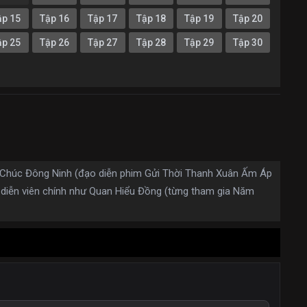
ập 15
Tập 16
Tập 17
Tập 18
Tập 19
Tập 20
ập 25
Tập 26
Tập 27
Tập 28
Tập 29
Tập 30
ễn Chúc Đông Ninh (đạo diễn phim Gửi Thời Thanh Xuân Ấm Áp
 diễn viên chính như Quan Hiểu Đồng (từng tham gia Năm