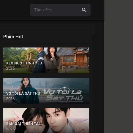
Phim Hot
KẸO NGỌT TÌNH YÊU
2026
VỢ TÔI LÀ SÁT THỦ
2026
BẠN GÁI THIÊN TÀI
2026