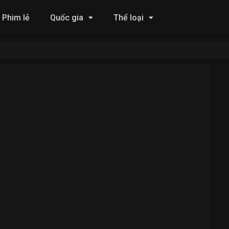
Phim lẻ
Quốc gia
Thể loại