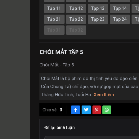
Tập 11
Tập 12
Tập 13
Tập 14
T
Tập 21
Tập 22
Tập 23
Tập 24
T
Tập 31
Tập 32
CHÓI MẮT TẬP 5
Chói Mắt - Tập 5
Chói Mắt là bộ phim đô thị tình yêu do đạo di
Của Chúng Ta) chỉ đạo, với sự góp mặt của các
Tháng Hữu Tình, Tuổi Ha...
Xem thêm
Chia sẻ
0
Để lại bình luận