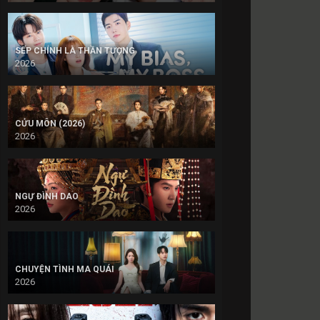
SẾP CHÍNH LÀ THẦN TƯỢNG
2026
CỬU MÔN (2026)
2026
NGỰ ĐÌNH DAO
2026
CHUYỆN TÌNH MA QUÁI
2026