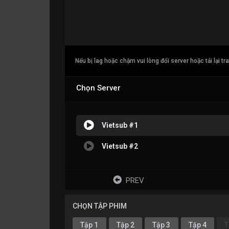
Nếu bị lag hoặc chậm vui lòng đổi server hoặc tải lại tr
Chọn Server
Vietsub #1
Vietsub #2
PREV
CHỌN TẬP PHIM
Tập 1
Tập 2
Tập 3
Tập 4
T