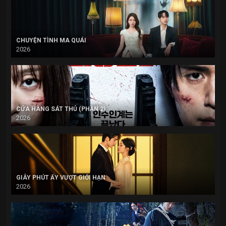
CHUYỆN TÌNH MA QUÁI
2026
CỬA HÀNG SÁT THỦ (PHẦN 2)
2026
GIÂY PHÚT ẤY VƯỢT GIỚI HẠN
2026