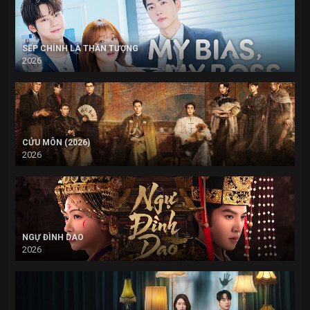
SẾP CHÍNH LÀ THẦN TƯỢNG
2026
CỬU MÔN (2026)
2026
NGỰ ĐÌNH DAO
2026