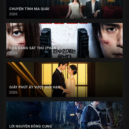
CHUYỆN TÌNH MA QUÁI
2026
CỬA HÀNG SÁT THỦ (PHẦN 2)
2026
GIÂY PHÚT ẤY VƯỢT GIỚI HẠN
2026
LỜI NGUYỀN ĐÔNG CUNG