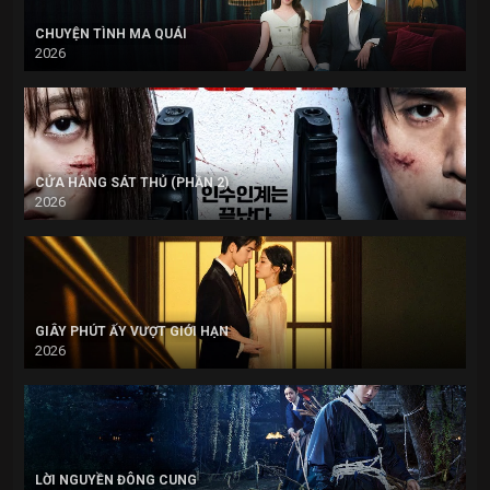
CHUYỆN TÌNH MA QUÁI
2026
CỬA HÀNG SÁT THỦ (PHẦN 2)
2026
GIÂY PHÚT ẤY VƯỢT GIỚI HẠN
2026
LỜI NGUYỀN ĐÔNG CUNG