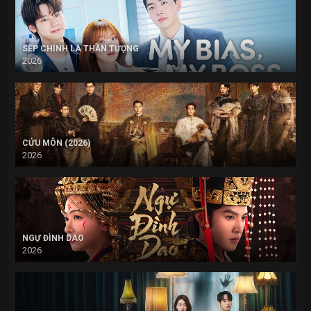
SẾP CHÍNH LÀ THẦN TƯỢNG
2026
CỬU MÔN (2026)
2026
NGỰ ĐÌNH DAO
2026