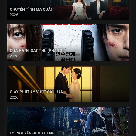
CHUYỆN TÌNH MA QUÁI
2026
CỬA HÀNG SÁT THỦ (PHẦN 2)
2026
GIÂY PHÚT ẤY VƯỢT GIỚI HẠN
2026
LỜI NGUYỀN ĐÔNG CUNG