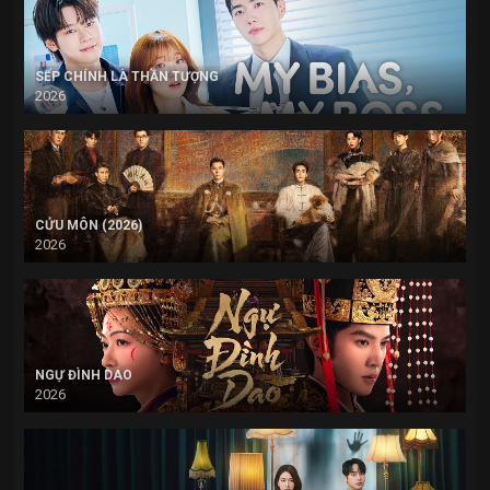
SẾP CHÍNH LÀ THẦN TƯỢNG
2026
CỬU MÔN (2026)
2026
NGỰ ĐÌNH DAO
2026