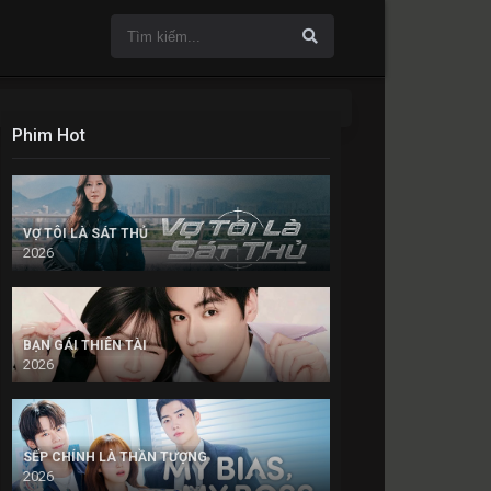
Phim Hot
VỢ TÔI LÀ SÁT THỦ
2026
BẠN GÁI THIÊN TÀI
2026
SẾP CHÍNH LÀ THẦN TƯỢNG
2026