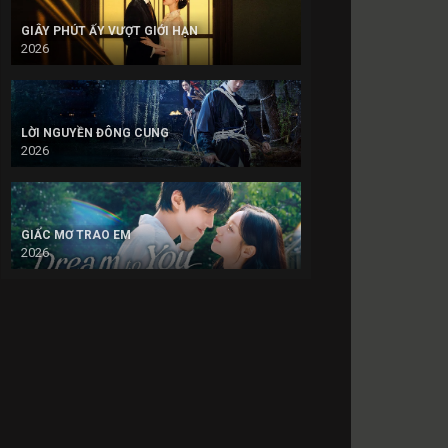
GIÂY PHÚT ẤY VƯỢT GIỚI HẠN
2026
LỜI NGUYỀN ĐÔNG CUNG
2026
GIẤC MƠ TRAO EM
2026