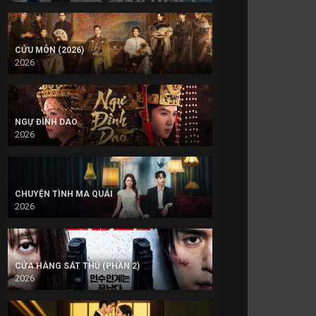
CỬU MÔN (2026)
2026
NGỰ ĐÌNH DAO
2026
CHUYỆN TÌNH MA QUÁI
2026
CỬA HÀNG SÁT THỦ (PHẦN 2)
2026