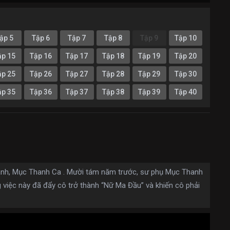
ập 5
Tập 6
Tập 7
Tập 8
Tập 9
Tập 10
ập 15
Tập 16
Tập 17
Tập 18
Tập 19
Tập 20
ập 25
Tập 26
Tập 27
Tập 28
Tập 29
Tập 30
ập 35
Tập 36
Tập 37
Tập 38
Tập 39
Tập 40
 anh, Mục Thanh Ca . Mười tám năm trước, sư phụ Mục Thanh
 việc này đã đẩy cô trở thành “Nữ Ma Đầu” và khiến cô phải