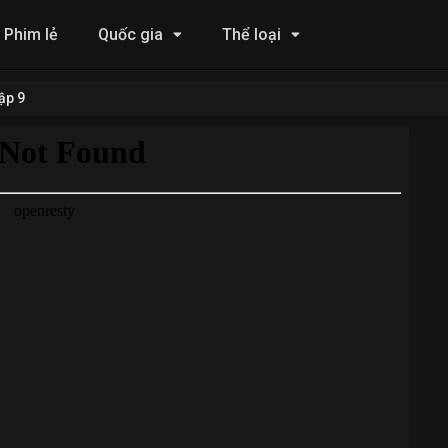
Phim lẻ
Quốc gia
Thể loại
ập 9