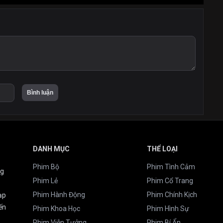
DANH MỤC
THỂ LOẠI
Phim Bộ
Phim Tình Cảm
ng
Phim Lẻ
Phim Cổ Trang
Phim Hành Động
Phim Chính Kịch
ạp
ến
Phim Khoa Học
Phim Hình Sự
Phim Viễn Tưởng
Phim Bí Ẩn