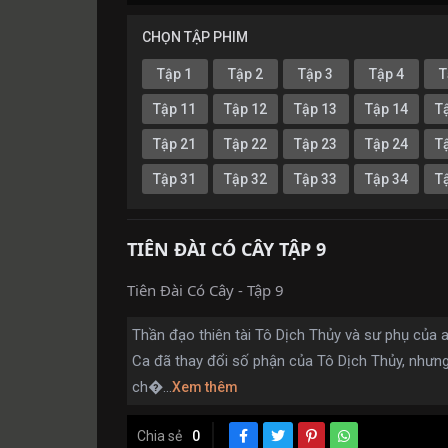
CHỌN TẬP PHIM
Tập 1
Tập 2
Tập 3
Tập 4
T
Tập 11
Tập 12
Tập 13
Tập 14
T
Tập 21
Tập 22
Tập 23
Tập 24
T
Tập 31
Tập 32
Tập 33
Tập 34
T
TIÊN ĐÀI CÓ CÂY TẬP 9
Tiên Đài Có Cây - Tập 9
Thần đạo thiên tài Tô Dịch Thủy và sư phụ của
Ca đã thay đổi số phận của Tô Dịch Thủy, nhưng
ch�...
Xem thêm
Chia sẻ
0