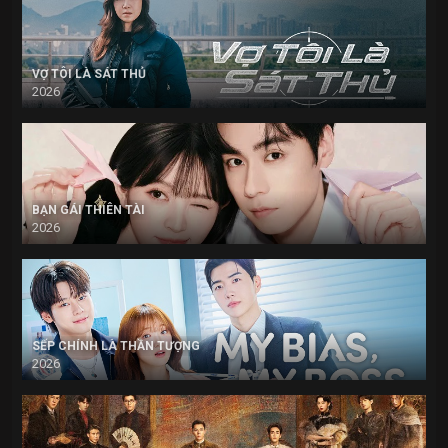
VỢ TÔI LÀ SÁT THỦ
2026
BẠN GÁI THIÊN TÀI
2026
SẾP CHÍNH LÀ THẦN TƯỢNG
2026