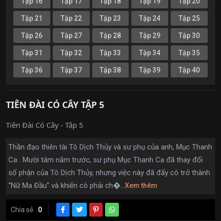
Tập 16
Tập 17
Tập 18
Tập 19
Tập 20
Tập 21
Tập 22
Tập 23
Tập 24
Tập 25
Tập 26
Tập 27
Tập 28
Tập 29
Tập 30
Tập 31
Tập 32
Tập 33
Tập 34
Tập 35
Tập 36
Tập 37
Tập 38
Tập 39
Tập 40
TIÊN ĐÀI CÓ CÂY TẬP 5
Tiên Đài Có Cây - Tập 5
Thần đạo thiên tài Tô Dịch Thủy và sư phụ của anh, Mục Thanh
Ca . Mười tám năm trước, sư phụ Mục Thanh Ca đã thay đổi
số phận của Tô Dịch Thủy, nhưng việc này đã đẩy cô trở thành
“Nữ Ma Đầu” và khiến cô phải ch�...
Xem thêm
Chia sẻ
0