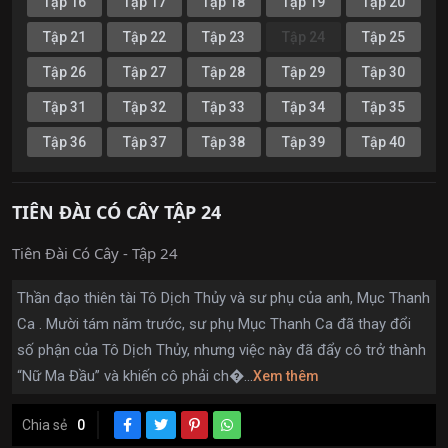
Tập 16
Tập 17
Tập 18
Tập 19
Tập 20
Tập 21
Tập 22
Tập 23
Tập 24
Tập 25
Tập 26
Tập 27
Tập 28
Tập 29
Tập 30
Tập 31
Tập 32
Tập 33
Tập 34
Tập 35
Tập 36
Tập 37
Tập 38
Tập 39
Tập 40
TIÊN ĐÀI CÓ CÂY TẬP 24
Tiên Đài Có Cây - Tập 24
Thần đạo thiên tài Tô Dịch Thủy và sư phụ của anh, Mục Thanh
Ca . Mười tám năm trước, sư phụ Mục Thanh Ca đã thay đổi
số phận của Tô Dịch Thủy, nhưng việc này đã đẩy cô trở thành
“Nữ Ma Đầu” và khiến cô phải ch�...
Xem thêm
Chia sẻ
0