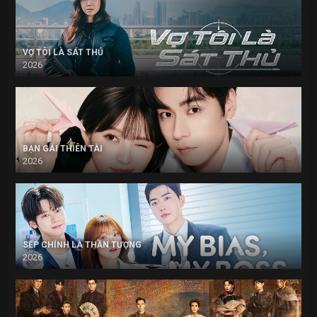
VỢ TÔI LÀ SÁT THỦ
2026
BẠN GÁI THIÊN TÀI
2026
SẾP CHÍNH LÀ THẦN TƯỢNG
2026