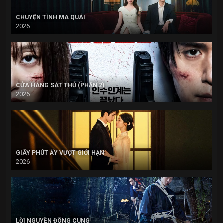
CHUYỆN TÌNH MA QUÁI
2026
CỬA HÀNG SÁT THỦ (PHẦN 2)
2026
GIÂY PHÚT ẤY VƯỢT GIỚI HẠN
2026
LỜI NGUYỀN ĐÔNG CUNG