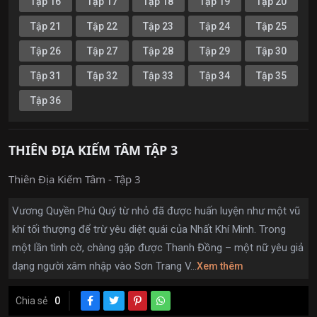
Tập 16
Tập 17
Tập 18
Tập 19
Tập 20
Tập 21
Tập 22
Tập 23
Tập 24
Tập 25
Tập 26
Tập 27
Tập 28
Tập 29
Tập 30
Tập 31
Tập 32
Tập 33
Tập 34
Tập 35
Tập 36
THIÊN ĐỊA KIẾM TÂM TẬP 3
Thiên Địa Kiếm Tâm - Tập 3
Vương Quyền Phú Quý từ nhỏ đã được huấn luyện như một vũ
khí tối thượng để trừ yêu diệt quái của Nhất Khí Minh. Trong
một lần tình cờ, chàng gặp được Thanh Đồng – một nữ yêu giả
dạng người xâm nhập vào Sơn Trang V...
Xem thêm
Chia sẻ
0