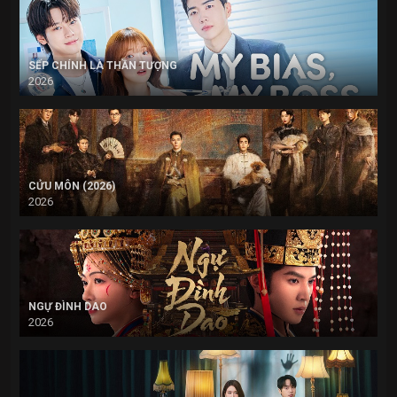
SẾP CHÍNH LÀ THẦN TƯỢNG
2026
CỬU MÔN (2026)
2026
NGỰ ĐÌNH DAO
2026