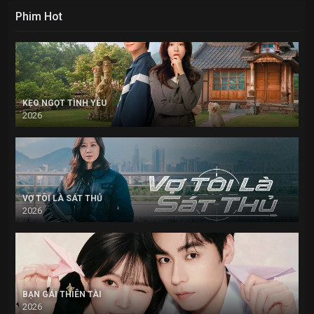
Phim Hot
KẸO NGỌT TÌNH YÊU
2026
VỢ TÔI LÀ SÁT THỦ
2026
BẠN GÁI THIÊN TÀI
2026