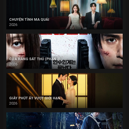
CHUYỆN TÌNH MA QUÁI
2026
CỬA HÀNG SÁT THỦ (PHẦN 2)
2026
GIÂY PHÚT ẤY VƯỢT GIỚI HẠN
2026