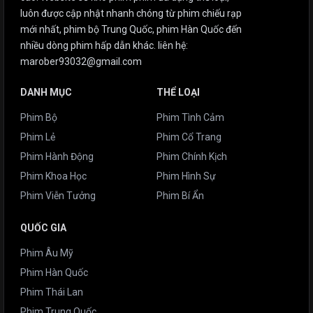
luôn được cập nhật nhanh chóng từ phim chiếu rạp
mới nhất, phim bộ Trung Quốc, phim Hàn Quốc đến
nhiều dòng phim hấp dẫn khác. liên hệ:
marober93032@gmail.com
DANH MỤC
THỂ LOẠI
Phim Bộ
Phim Tình Cảm
Phim Lẻ
Phim Cổ Trang
Phim Hành Động
Phim Chính Kịch
Phim Khoa Học
Phim Hình Sự
Phim Viễn Tưởng
Phim Bí Ẩn
QUỐC GIA
Phim Âu Mỹ
Phim Hàn Quốc
Phim Thái Lan
Phim Trung Quốc