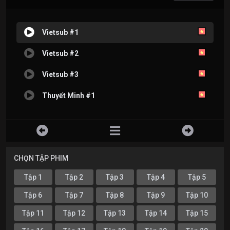
Vietsub #1
Vietsub #2
Vietsub #3
Thuyết Minh #1
CHỌN TẬP PHIM
Tập 1
Tập 2
Tập 3
Tập 4
Tập 5
Tập 6
Tập 7
Tập 8
Tập 9
Tập 10
Tập 11
Tập 12
Tập 13
Tập 14
Tập 15