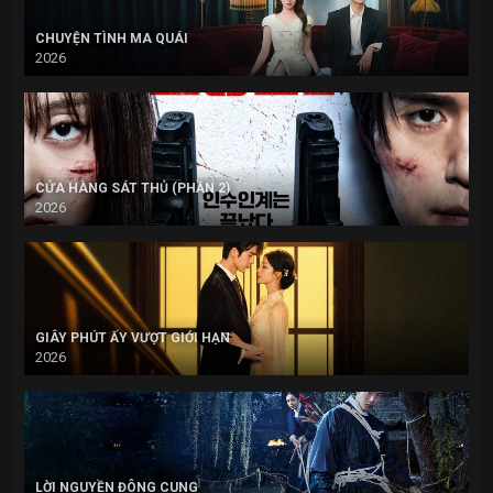
CHUYỆN TÌNH MA QUÁI
2026
CỬA HÀNG SÁT THỦ (PHẦN 2)
2026
GIÂY PHÚT ẤY VƯỢT GIỚI HẠN
2026
LỜI NGUYỀN ĐÔNG CUNG