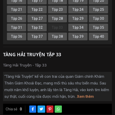
Tập 16
Tập 17
Tập 18
Tập 19
Tập 20
Tập 21
Tập 22
Tập 23
Tập 24
Tập 25
Tập 26
Tập 27
Tập 28
Tập 29
Tập 30
Tập 31
Tập 32
Tập 33
Tập 34
Tập 35
Tập 36
Tập 37
Tập 38
Tập 39
Tập 40
TÀNG HẢI TRUYỆN TẬP 33
Tàng Hải Truyện - Tập 33
“Tàng Hải Truyện” kể về con trai của quan Giám chính Khâm
Thiên Giám Khoái Đạc, mang mối thù sâu như biển máu. Sau
mười năm khổ luyện, anh lấy tên là Tàng Hải, vào kinh tìm kiếm
sự thật, cuối cùng rửa được mối hận, trừn...
Xem thêm
Chia sẻ
0