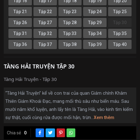
Tập 16
Tập 17
Tập 18
Tập 19
Tập 20
Tập 21
Tập 22
Tập 23
Tập 24
Tập 25
Tập 26
Tập 27
Tập 28
Tập 29
Tập 30
Tập 31
Tập 32
Tập 33
Tập 34
Tập 35
Tập 36
Tập 37
Tập 38
Tập 39
Tập 40
TÀNG HẢI TRUYỆN TẬP 30
Tàng Hải Truyện - Tập 30
“Tàng Hải Truyện” kể về con trai của quan Giám chính Khâm
Thiên Giám Khoái Đạc, mang mối thù sâu như biển máu. Sau
mười năm khổ luyện, anh lấy tên là Tàng Hải, vào kinh tìm kiếm
sự thật, cuối cùng rửa được mối hận, trừn...
Xem thêm
Chia sẻ
0