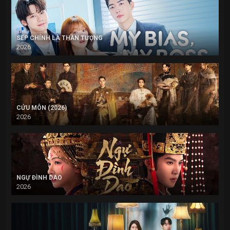
SẾP CHÍNH LÀ THẦN TƯỢNG
2026
CỬU MÔN (2026)
2026
NGỰ ĐÌNH DAO
2026