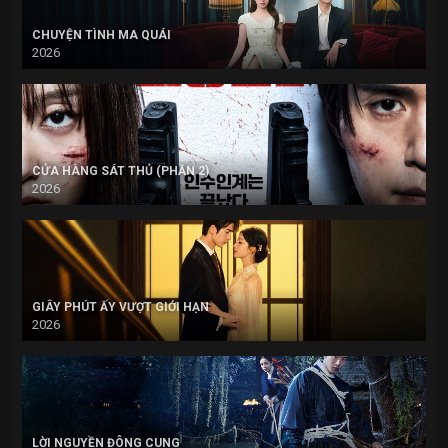
CHUYỆN TÌNH MA QUÁI
2026
CỬA HÀNG SÁT THỦ (PHẦN 2)
2026
GIÂY PHÚT ẤY VƯỢT GIỚI HẠN
2026
LỜI NGUYỀN ĐÔNG CUNG