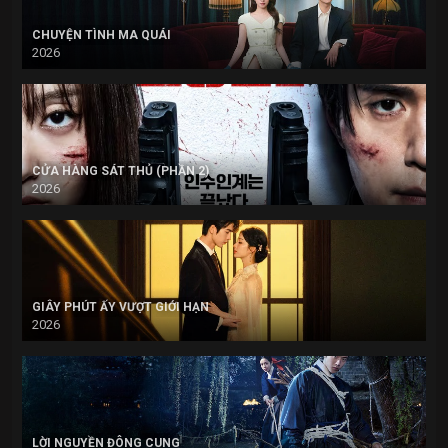
CHUYỆN TÌNH MA QUÁI
2026
CỬA HÀNG SÁT THỦ (PHẦN 2)
2026
GIÂY PHÚT ẤY VƯỢT GIỚI HẠN
2026
LỜI NGUYỀN ĐÔNG CUNG