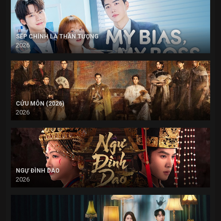
SẾP CHÍNH LÀ THẦN TƯỢNG
2026
CỬU MÔN (2026)
2026
NGỰ ĐÌNH DAO
2026