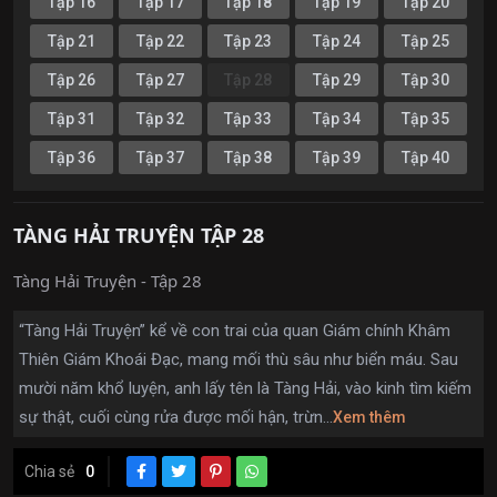
Tập 16
Tập 17
Tập 18
Tập 19
Tập 20
Tập 21
Tập 22
Tập 23
Tập 24
Tập 25
Tập 26
Tập 27
Tập 28
Tập 29
Tập 30
Tập 31
Tập 32
Tập 33
Tập 34
Tập 35
Tập 36
Tập 37
Tập 38
Tập 39
Tập 40
TÀNG HẢI TRUYỆN TẬP 28
Tàng Hải Truyện - Tập 28
“Tàng Hải Truyện” kể về con trai của quan Giám chính Khâm
Thiên Giám Khoái Đạc, mang mối thù sâu như biển máu. Sau
mười năm khổ luyện, anh lấy tên là Tàng Hải, vào kinh tìm kiếm
sự thật, cuối cùng rửa được mối hận, trừn...
Xem thêm
Chia sẻ
0