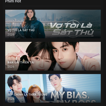
Phim Hot
VỢ TÔI LÀ SÁT THỦ
2026
BẠN GÁI THIÊN TÀI
2026
SẾP CHÍNH LÀ THẦN TƯỢNG
2026