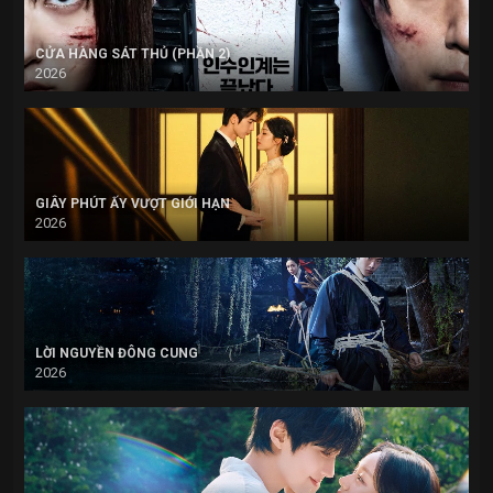
CỬA HÀNG SÁT THỦ (PHẦN 2)
2026
GIÂY PHÚT ẤY VƯỢT GIỚI HẠN
2026
LỜI NGUYỀN ĐÔNG CUNG
2026