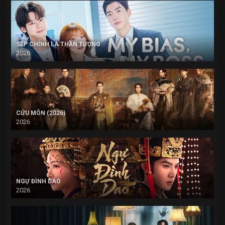
SẾP CHÍNH LÀ THẦN TƯỢNG
2026
CỬU MÔN (2026)
2026
NGỰ ĐÌNH DAO
2026