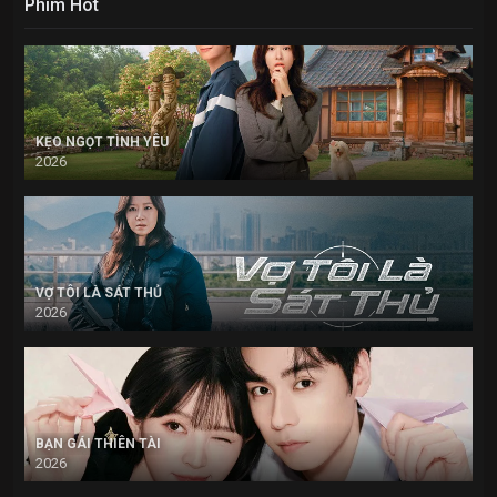
Phim Hot
KẸO NGỌT TÌNH YÊU
2026
VỢ TÔI LÀ SÁT THỦ
2026
BẠN GÁI THIÊN TÀI
2026