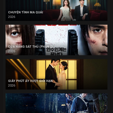
CHUYỆN TÌNH MA QUÁI
2026
CỬA HÀNG SÁT THỦ (PHẦN 2)
2026
GIÂY PHÚT ẤY VƯỢT GIỚI HẠN
2026