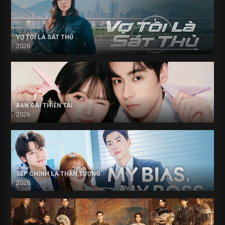
VỢ TÔI LÀ SÁT THỦ
2026
BẠN GÁI THIÊN TÀI
2026
SẾP CHÍNH LÀ THẦN TƯỢNG
2026