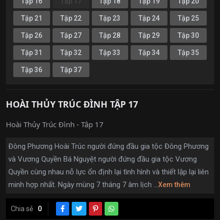
Tập 16
Tập 17
Tập 18
Tập 19
Tập 20
Tập 21
Tập 22
Tập 23
Tập 24
Tập 25
Tập 26
Tập 27
Tập 28
Tập 29
Tập 30
Tập 31
Tập 32
Tập 33
Tập 34
Tập 35
Tập 36
Tập 37
HOÀI THỦY TRÚC ĐÌNH TẬP 17
Hoài Thủy Trúc Đình - Tập 17
Đông Phương Hoài Trúc người đứng đầu gia tộc Đông Phương
và Vương Quyền Bá Nguyệt người đứng đầu gia tộc Vương
Quyền cùng nhau nỗ lực ổn định lại tình hình và thiết lập lại liên
minh hợp nhất. Ngày mùng 7 tháng 7 âm lịch ...
Xem thêm
Chia sẻ
0