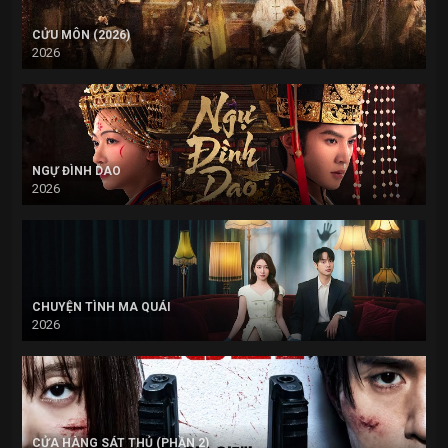
CỬU MÔN (2026)
2026
NGỰ ĐÌNH DAO
2026
CHUYỆN TÌNH MA QUÁI
2026
CỬA HÀNG SÁT THỦ (PHẦN 2)