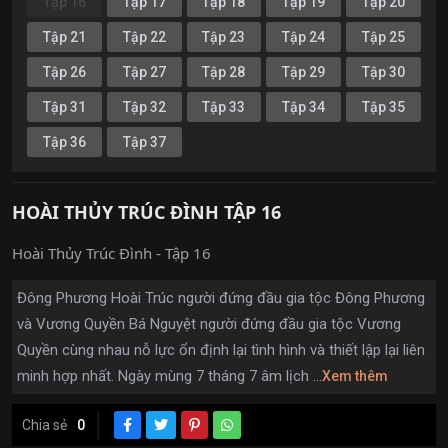
Tập 16
Tập 17
Tập 18
Tập 19
Tập 20
Tập 21
Tập 22
Tập 23
Tập 24
Tập 25
Tập 26
Tập 27
Tập 28
Tập 29
Tập 30
Tập 31
Tập 32
Tập 33
Tập 34
Tập 35
Tập 36
Tập 37
HOÀI THỦY TRÚC ĐÌNH TẬP 16
Hoài Thủy Trúc Đình - Tập 16
Đông Phương Hoài Trúc người đứng đầu gia tộc Đông Phương
và Vương Quyền Bá Nguyệt người đứng đầu gia tộc Vương
Quyền cùng nhau nỗ lực ổn định lại tình hình và thiết lập lại liên
minh hợp nhất. Ngày mùng 7 tháng 7 âm lịch ...
Xem thêm
Chia sẻ
0