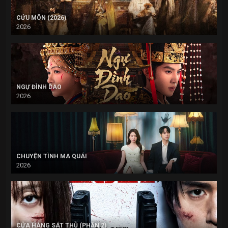
CỬU MÔN (2026)
2026
NGỰ ĐÌNH DAO
2026
CHUYỆN TÌNH MA QUÁI
2026
CỬA HÀNG SÁT THỦ (PHẦN 2)