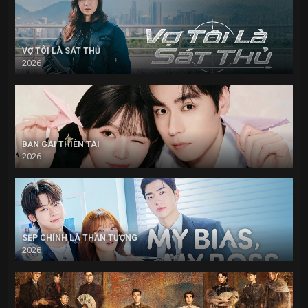
VỢ TÔI LÀ SÁT THỦ
2026
BẠN GÁI THIÊN TÀI
2026
SẾP CHÍNH LÀ THẦN TƯỢNG
2026