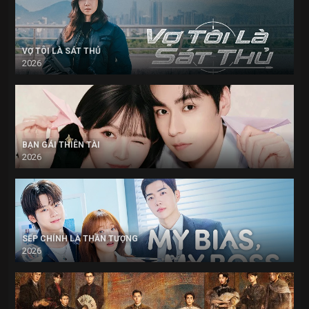
VỢ TÔI LÀ SÁT THỦ
2026
BẠN GÁI THIÊN TÀI
2026
SẾP CHÍNH LÀ THẦN TƯỢNG
2026