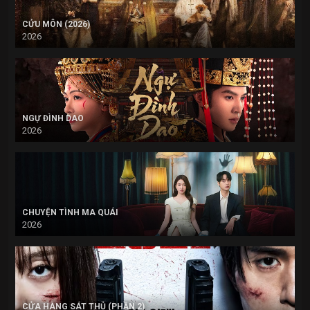
CỬU MÔN (2026)
2026
NGỰ ĐÌNH DAO
2026
CHUYỆN TÌNH MA QUÁI
2026
CỬA HÀNG SÁT THỦ (PHẦN 2)