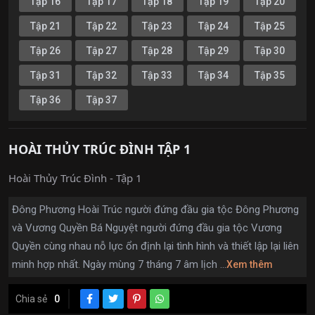
Tập 16
Tập 17
Tập 18
Tập 19
Tập 20
Tập 21
Tập 22
Tập 23
Tập 24
Tập 25
Tập 26
Tập 27
Tập 28
Tập 29
Tập 30
Tập 31
Tập 32
Tập 33
Tập 34
Tập 35
Tập 36
Tập 37
HOÀI THỦY TRÚC ĐÌNH TẬP 1
Hoài Thủy Trúc Đình - Tập 1
Đông Phương Hoài Trúc người đứng đầu gia tộc Đông Phương
và Vương Quyền Bá Nguyệt người đứng đầu gia tộc Vương
Quyền cùng nhau nỗ lực ổn định lại tình hình và thiết lập lại liên
minh hợp nhất. Ngày mùng 7 tháng 7 âm lịch ...
Xem thêm
Chia sẻ
0