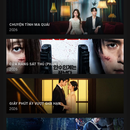
CHUYỆN TÌNH MA QUÁI
2026
CỬA HÀNG SÁT THỦ (PHẦN 2)
2026
GIÂY PHÚT ẤY VƯỢT GIỚI HẠN
2026