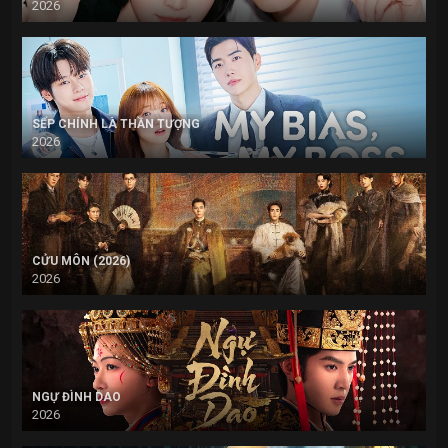
2026
SẾP CHÍNH LÀ THẦN TƯỢNG
2026
CỬU MÔN (2026)
2026
NGỰ ĐÌNH DAO
2026