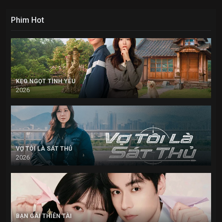
Phim Hot
KẸO NGỌT TÌNH YÊU
2026
VỢ TÔI LÀ SÁT THỦ
2026
BẠN GÁI THIÊN TÀI