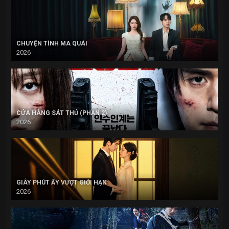
CHUYỆN TÌNH MA QUÁI
2026
CỬA HÀNG SÁT THỦ (PHẦN 2)
2026
GIÂY PHÚT ẤY VƯỢT GIỚI HẠN
2026