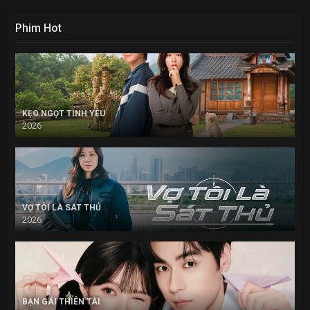
Phim Hot
KẸO NGỌT TÌNH YÊU
2026
VỢ TÔI LÀ SÁT THỦ
2026
BẠN GÁI THIÊN TÀI