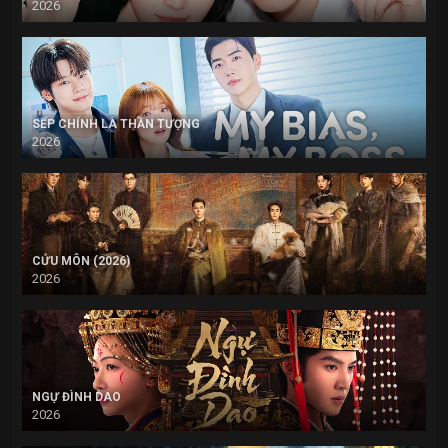
2026
SẾP CHÍNH LÀ THẦN TƯỢNG
2026
CỬU MÔN (2026)
2026
NGỰ ĐÌNH DAO
2026