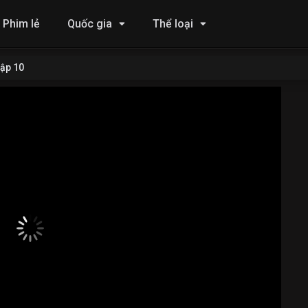
Phim lẻ
Quốc gia
Thể loại
ập 10