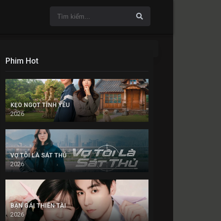
Phim Hot
KẸO NGỌT TÌNH YÊU
2026
VỢ TÔI LÀ SÁT THỦ
2026
BẠN GÁI THIÊN TÀI
2026