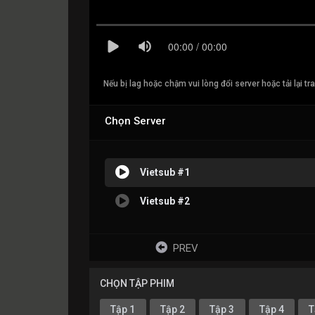
Nếu bị lag hoặc chậm vui lòng đổi server hoặc tải lại tr
Chọn Server
Vietsub #1
Vietsub #2
PREV
CHỌN TẬP PHIM
Tập 1
Tập 2
Tập 3
Tập 4
T