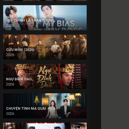
SẾP CHÍNH LÀ THẦN TƯỢNG
2026
CỬU MÔN (2026)
2026
NGỰ ĐÌNH DAO
2026
CHUYỆN TÌNH MA QUÁI
2026