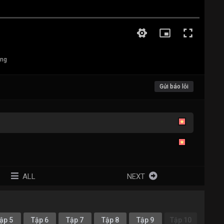
ang
Gửi báo lỗi
ALL
NEXT
ập 5
Tập 6
Tập 7
Tập 8
Tập 9
Tập 10