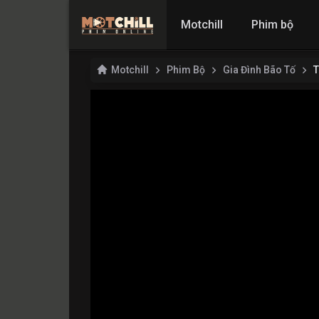
Motchill
Phim bộ
Motchill
Phim Bộ
Gia Đình Bão Tố
T