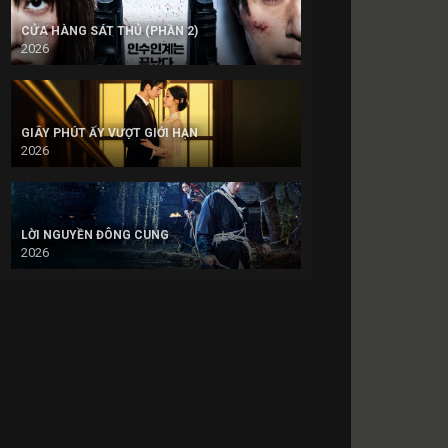
CỬA HÀNG SÁT THỦ (PHẦN 2)
2026
GIÂY PHÚT ẤY VƯỢT GIỚI HẠN
2026
LỜI NGUYỀN ĐÔNG CUNG
2026