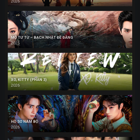
2026
MỘ TƯ TỪ – BẠCH NHẬT ĐỀ ĐĂNG
2025
XO, KITTY (PHẦN 3)
2026
HỒ SƠ NAM BỘ
2026