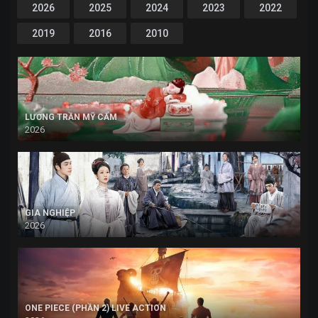
2026
2025
2024
2023
2022
2019
2016
2010
LƯƠNG TRẦN MỸ CẨM
2026
GIA NGHIỆP
2026
ONE PIECE (PHẦN 2) LIVE ACTION