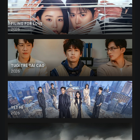
FILING FOR LOVE
2026
TUỔI TRẺ TÀI CAO
2026
YẾT HÍ
2026