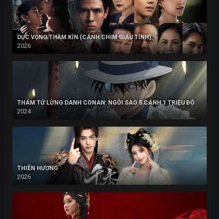
DỤC VỌNG THẦM KÍN (CÁNH CHIM GIẤU TÌNH)
2026
THÁM TỬ LỪNG DANH CONAN: NGÔI SAO 5 CÁNH 1 TRIỆU ĐÔ
2024
THIÊN HƯƠNG
2026