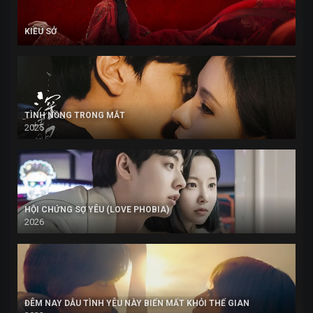
KIỀU SỞ
TÌNH NỒNG TRONG MẮT
2025
HỘI CHỨNG SỢ YÊU (LOVE PHOBIA)
2026
ĐÊM NAY DẪU TÌNH YÊU NÀY BIẾN MẤT KHỎI THẾ GIAN