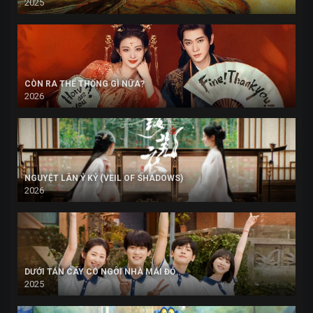
2025
CÒN RA THỂ THỐNG GÌ NỮA?
2026
NGUYỆT LÂN Ỷ KỶ (VEIL OF SHADOWS)
2026
DƯỚI TÁN CÂY CÓ NGÔI NHÀ MÁI ĐỎ
2025