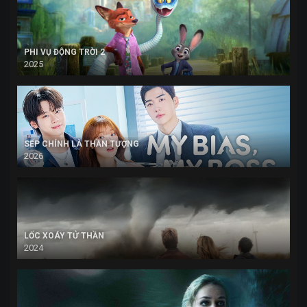
PHI VỤ ĐỘNG TRỜI 2
2025
SẾP CHÍNH LÀ THẦN TƯỢNG
2026
LỐC XOÁY TỬ THẦN
2024