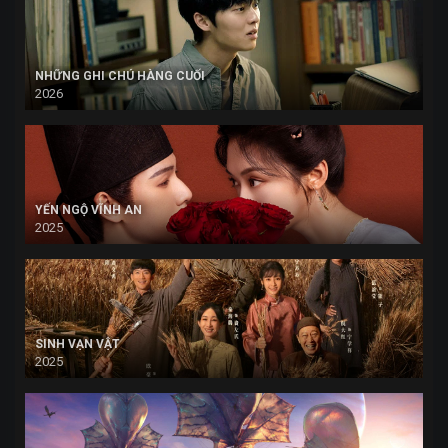
NHỮNG GHI CHÚ HÀNG CUỐI
2026
YẾN NGỘ VĨNH AN
2025
SINH VẠN VẬT
2025