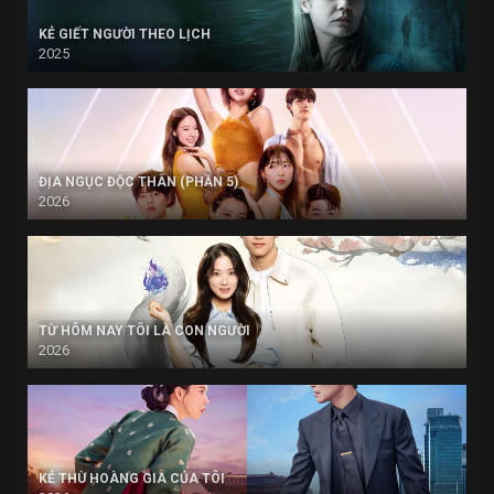
KẺ GIẾT NGƯỜI THEO LỊCH
2025
ĐỊA NGỤC ĐỘC THÂN (PHẦN 5)
2026
TỪ HÔM NAY TÔI LÀ CON NGƯỜI
2026
KẺ THÙ HOÀNG GIA CỦA TÔI