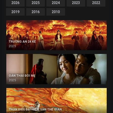
2026
2025
2024
2023
2022
2019
2016
2010
TRƯỜNG AN 24 KẾ
2025
OÁN THAI ĐÒI MẸ
2025
THẦN ĐIÊU ĐẠI HIỆP: VẤN THẾ GIAN