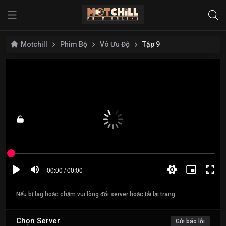
Motchill
Phim Bộ
Vô Ưu Độ
Tập 9
Nếu bị lag hoặc chậm vui lòng đổi server hoặc tải lại trang
Chọn Server
Gửi báo lỗi