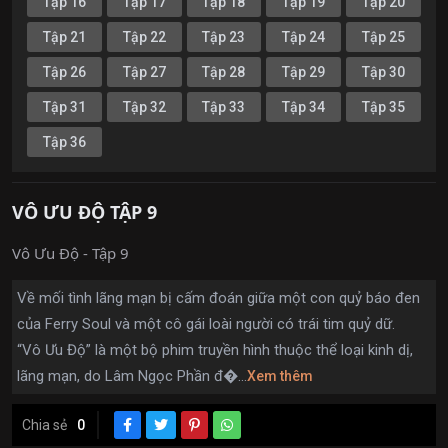
Tập 16
Tập 17
Tập 18
Tập 19
Tập 20
Tập 21
Tập 22
Tập 23
Tập 24
Tập 25
Tập 26
Tập 27
Tập 28
Tập 29
Tập 30
Tập 31
Tập 32
Tập 33
Tập 34
Tập 35
Tập 36
VÔ ƯU ĐỘ TẬP 9
Vô Ưu Độ - Tập 9
Về mối tình lãng mạn bị cấm đoán giữa một con quỷ báo đen
của Ferry Soul và một cô gái loài người có trái tim quỷ dữ.
“Vô Ưu Độ” là một bộ phim truyền hình thuộc thể loại kinh dị,
lãng mạn, do Lâm Ngọc Phần đ�...
Xem thêm
Chia sẻ
0