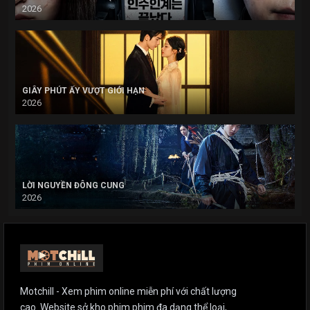
2026
GIÂY PHÚT ẤY VƯỢT GIỚI HẠN
2026
LỜI NGUYỀN ĐÔNG CUNG
2026
Motchill - Xem phim online miễn phí với chất lượng
cao. Website sở kho phim phim đa dạng thể loại,