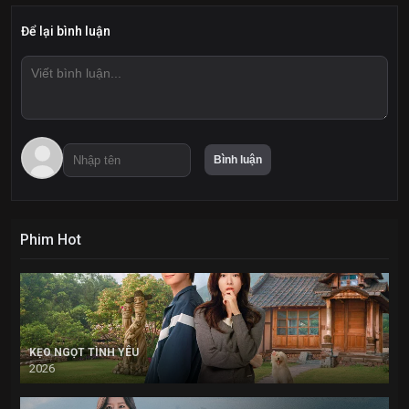
Để lại bình luận
Phim Hot
KẸO NGỌT TÌNH YÊU
2026