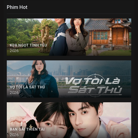
Phim Hot
KẸO NGỌT TÌNH YÊU
2026
VỢ TÔI LÀ SÁT THỦ
2026
BẠN GÁI THIÊN TÀI
2026