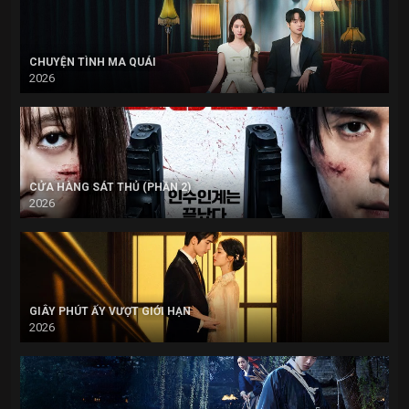
CHUYỆN TÌNH MA QUÁI
2026
CỬA HÀNG SÁT THỦ (PHẦN 2)
2026
GIÂY PHÚT ẤY VƯỢT GIỚI HẠN
2026