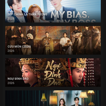
SẾP CHÍNH LÀ THẦN TƯỢNG
2026
CỬU MÔN (2026)
2026
NGỰ ĐÌNH DAO
2026