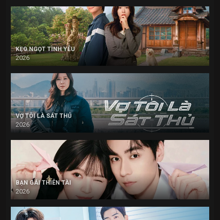
KẸO NGỌT TÌNH YÊU
2026
VỢ TÔI LÀ SÁT THỦ
2026
BẠN GÁI THIÊN TÀI
2026