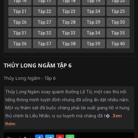
Tập 16
Tập 17
Tập 18
Tập 19
Tập 20
Tập 21
Tập 22
Tập 23
Tập 24
Tập 25
Tập 26
Tập 27
Tập 28
Tập 29
Tập 30
Tập 31
Tập 32
Tập 33
Tập 34
Tập 35
Tập 36
Tập 37
Tập 38
Tập 39
Tập 40
THỦY LONG NGÂM TẬP 6
Thủy Long Ngâm - Tập 6
Thủy Long Ngâm xoay quanh Đường Lệ Từ, một cao thủ nổi
tiếng thông minh tuyệt đỉnh nhưng đã sống ẩn dật nhiều năm.
Một vụ thảm sát đã buộc chàng phải tái xuất giang hồ vì hung
thủ chính là Liễu Nhãn, vị sư huynh mà chàng đã t�...
Xem
thêm