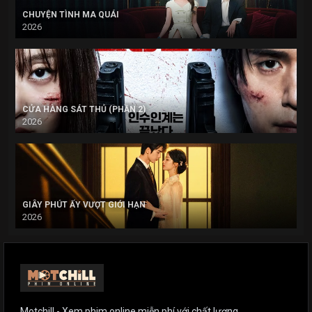
CHUYỆN TÌNH MA QUÁI
2026
CỬA HÀNG SÁT THỦ (PHẦN 2)
2026
GIÂY PHÚT ẤY VƯỢT GIỚI HẠN
2026
Motchill - Xem phim online miễn phí với chất lượng