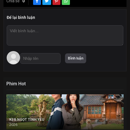
Chia sẻ
0
Để lại bình luận
Phim Hot
KẸO NGỌT TÌNH YÊU
2026