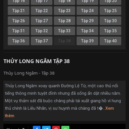
Tập 16
Tập 17
Tập 18
Tập 19
Tập 20
Tập 21
Tập 22
Tập 23
Tập 24
Tập 25
Tập 26
Tập 27
Tập 28
Tập 29
Tập 30
Tập 31
Tập 32
Tập 33
Tập 34
Tập 35
Tập 36
Tập 37
Tập 38
Tập 39
Tập 40
THỦY LONG NGÂM TẬP 38
Thủy Long Ngâm - Tập 38
Thủy Long Ngâm xoay quanh Đường Lệ Từ, một cao thủ nổi
tiếng thông minh tuyệt đỉnh nhưng đã sống ẩn dật nhiều năm.
Một vụ thảm sát đã buộc chàng phải tái xuất giang hồ vì hung
thủ chính là Liễu Nhãn, vị sư huynh mà chàng đã t�...
Xem
thêm