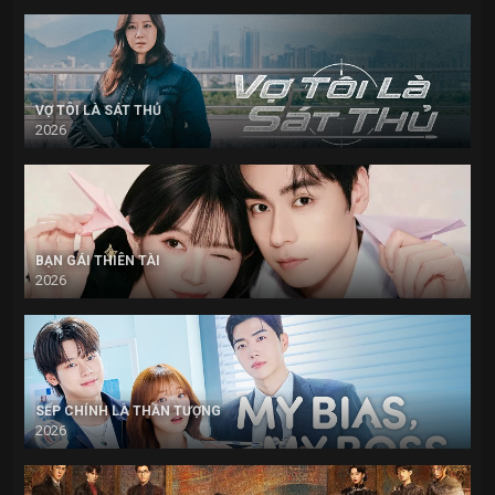
VỢ TÔI LÀ SÁT THỦ
2026
BẠN GÁI THIÊN TÀI
2026
SẾP CHÍNH LÀ THẦN TƯỢNG
2026