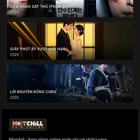
CỬA HÀNG SÁT THỦ (PHẦN 2)
2026
GIÂY PHÚT ẤY VƯỢT GIỚI HẠN
2026
LỜI NGUYỀN ĐÔNG CUNG
2026
Motchill - Xem phim online miễn phí với chất lượng