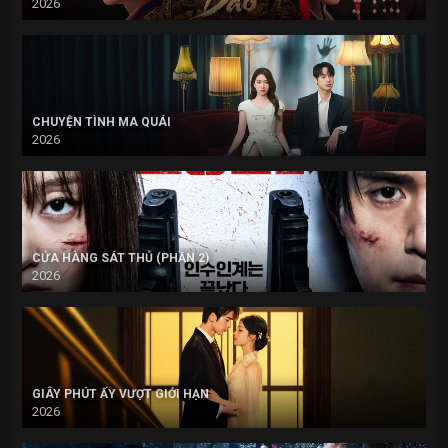
2026
CHUYỆN TÌNH MA QUÁI
2026
CỬA HÀNG SÁT THỦ (PHẦN 2)
2026
GIÂY PHÚT ẤY VƯỢT GIỚI HẠN
2026