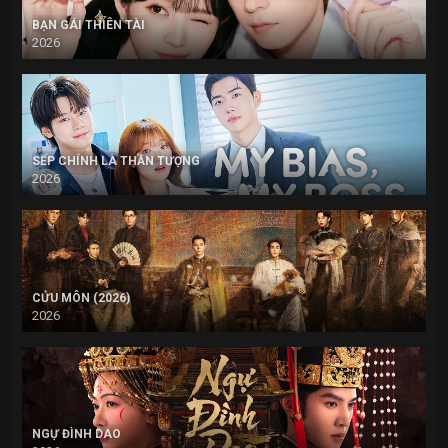
BẠN GÁI THIÊN TÀI
2026
SẾP CHÍNH LÀ THẦN TƯỢNG
2026
CỬU MÔN (2026)
2026
NGỰ ĐÌNH DAO