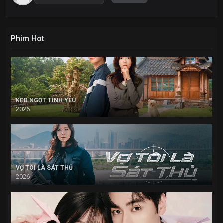
Phim Hot
KẸO NGỌT TÌNH YÊU
2026
VỢ TÔI LÀ SÁT THỦ
2026