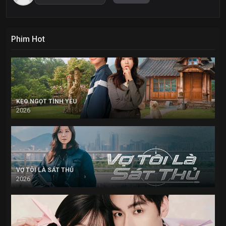
Phim Hot
KẸO NGỌT TÌNH YÊU
2026
VỢ TÔI LÀ SÁT THỦ
2026