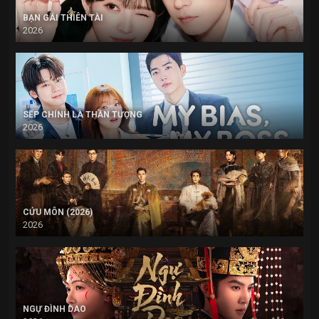
BẠN GÁI THIÊN TÀI
2026
SẾP CHÍNH LÀ THẦN TƯỢNG
2026
CỬU MÔN (2026)
2026
NGỰ ĐÌNH DAO