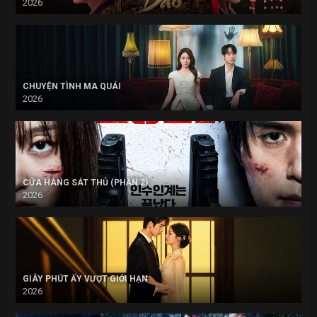
2026
CHUYỆN TÌNH MA QUÁI
2026
CỬA HÀNG SÁT THỦ (PHẦN 2)
2026
GIÂY PHÚT ẤY VƯỢT GIỚI HẠN
2026