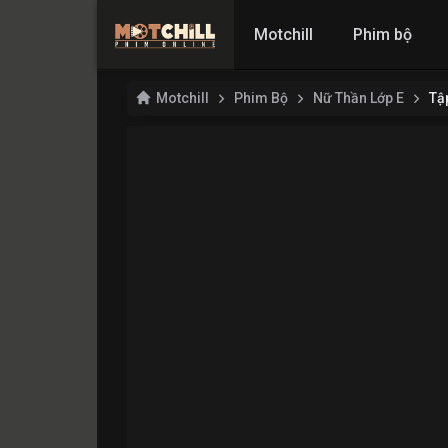
Motchill
Phim bộ
Motchill
Phim Bộ
Nữ Thần Lớp E
Tậ