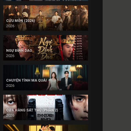
CỬU MÔN (2026)
2026
NGỰ ĐÌNH DAO
2026
CHUYỆN TÌNH MA QUÁI
2026
CỬA HÀNG SÁT THỦ (PHẦN 2)
2026