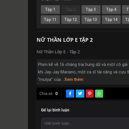
Tập 1
Tập 2
Tập 3
Tập 4
T
Tập 11
Tập 12
Tập 13
Tập 14
T
NỮ THẦN LỚP E TẬP 2
Nữ Thần Lớp E - Tập 2
Phim kể về 16 chàng trai hung dữ và một cô gái
khi Jay-Jay Mariano, một ca sĩ tài năng và cựu t
“mutya” của ...
Xem thêm
Chia sẻ
0
Để lại bình luận