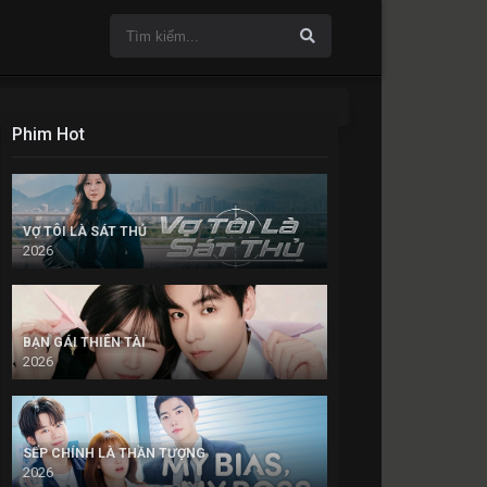
Phim Hot
VỢ TÔI LÀ SÁT THỦ
2026
BẠN GÁI THIÊN TÀI
2026
SẾP CHÍNH LÀ THẦN TƯỢNG
2026