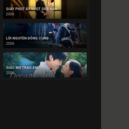
GIÂY PHÚT ẤY VƯỢT GIỚI HẠN
2026
LỜI NGUYỀN ĐÔNG CUNG
2026
GIẤC MƠ TRAO EM
2026