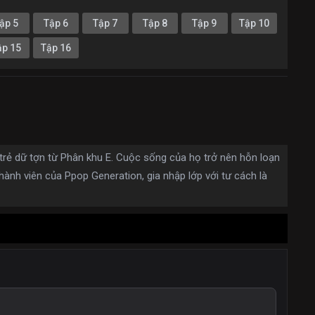
ập 5
Tập 6
Tập 7
Tập 8
Tập 9
Tập 10
ập 15
Tập 16
 trẻ dữ tợn từ Phân khu E. Cuộc sống của họ trở nên hỗn loạn
hành viên của Ppop Generation, gia nhập lớp với tư cách là