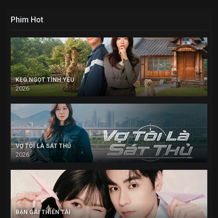
Phim Hot
KẸO NGỌT TÌNH YÊU
2026
VỢ TÔI LÀ SÁT THỦ
2026
BẠN GÁI THIÊN TÀI