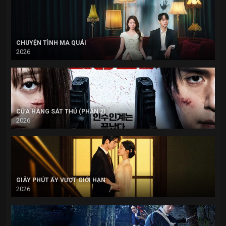
CHUYỆN TÌNH MA QUÁI
2026
CỬA HÀNG SÁT THỦ (PHẦN 2)
2026
GIÂY PHÚT ẤY VƯỢT GIỚI HẠN
2026