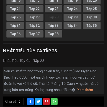
Tập 16
Tập 17
Tập 18
Tập 19
Tập 20
Tập 21
Tập 22
Tập 23
Tập 24
Tập 25
Tập 26
Tập 27
Tập 28
Tập 29
Tập 30
Tập 31
Tập 32
Tập 33
Tập 34
Tập 35
Tập 36
Tập 37
Tập 38
NHẤT TIẾU TÙY CA TẬP 28
Nhất Tiếu Tùy Ca - Tập 28
Sau khi mất trí nhớ trong chiến trận, cung thủ lão luyện Phó
Diệc Tiêu được một gia đình quý tộc nhận nuôi và bất ngờ
đoàn tụ với kẻ thù cũ, Thái tử Phùng Tố Cách – người mà cô
từng bắn tên trúng. Khi họ cùng nhau đối m�...
Xem thêm
Chia sẻ
0