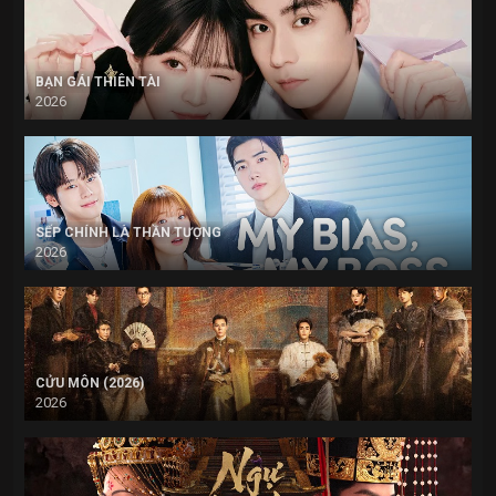
BẠN GÁI THIÊN TÀI
2026
SẾP CHÍNH LÀ THẦN TƯỢNG
2026
CỬU MÔN (2026)
2026