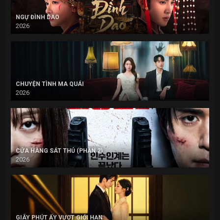
NGỰ ĐÌNH DAO
2026
CHUYỆN TÌNH MA QUÁI
2026
CỬA HÀNG SÁT THỦ (PHẦN 2)
2026
GIÂY PHÚT ẤY VƯỢT GIỚI HẠN